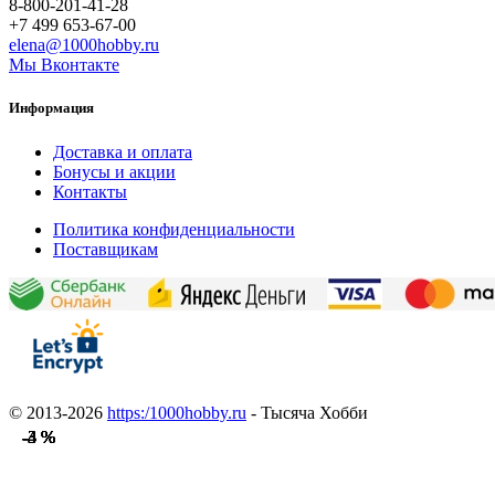
8-800-201-41-28
+7 499 653-67-00
elena@1000hobby.ru
Мы Вконтакте
Информация
Доставка и оплата
Бонусы и акции
Контакты
Политика конфиденциальности
Поставщикам
© 2013-2026
https:/1000hobby.ru
- Тысяча Хобби
-3 %
-3 %
-3 %
-3 %
-3 %
-3 %
-4 %
-4 %
-4 %
-4 %