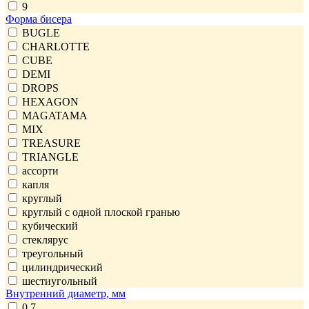
9
Форма бисера
BUGLE
CHARLOTTE
CUBE
DEMI
DROPS
HEXAGON
MAGATAMA
MIX
TREASURE
TRIANGLE
ассорти
капля
круглый
круглый с одной плоской гранью
кубический
стеклярус
треугольный
цилиндрический
шестиугольный
Внутренний диаметр, мм
0,7