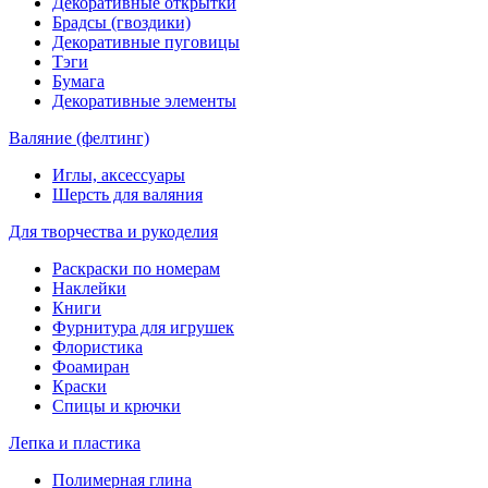
Декоративные открытки
Брадсы (гвоздики)
Декоративные пуговицы
Тэги
Бумага
Декоративные элементы
Валяние (фелтинг)
Иглы, аксессуары
Шерсть для валяния
Для творчества и рукоделия
Раскраски по номерам
Наклейки
Книги
Фурнитура для игрушек
Флористика
Фоамиран
Краски
Спицы и крючки
Лепка и пластика
Полимерная глина