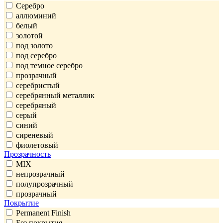
Серебро
аллюминий
белый
золотой
под золото
под серебро
под темное серебро
прозрачный
серебристый
серебрянный металлик
серебряный
серый
синий
сиреневый
фиолетовый
Прозрачность
MIX
непрозрачный
полупрозрачный
прозрачный
Покрытие
Permanent Finish
Без покрытия