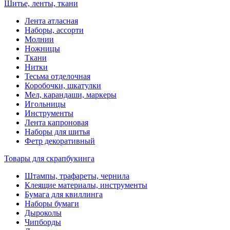
Шитье, ленты, ткани
Лента атласная
Наборы, ассорти
Молнии
Ножницы
Ткани
Нитки
Тесьма отделочная
Коробочки, шкатулки
Мел, карандаши, маркеры
Игольницы
Инструменты
Лента капроновая
Наборы для шитья
Фетр декоративный
Товары для скрапбукинга
Штампы, трафареты, чернила
Клеящие материалы, инструменты
Бумага для квиллинга
Наборы бумаги
Дыроколы
Чипборды