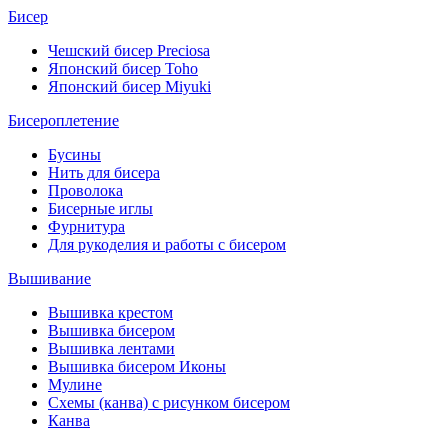
Бисер
Чешский бисер Preciosa
Японский бисер Toho
Японский бисер Miyuki
Бисероплетение
Бусины
Нить для бисера
Проволока
Бисерные иглы
Фурнитура
Для рукоделия и работы с бисером
Вышивание
Вышивка крестом
Вышивка бисером
Вышивка лентами
Вышивка бисером Иконы
Мулине
Схемы (канва) с рисунком бисером
Канва