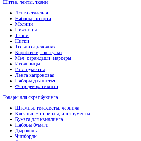
Шитье, ленты, ткани
Лента атласная
Наборы, ассорти
Молнии
Ножницы
Ткани
Нитки
Тесьма отделочная
Коробочки, шкатулки
Мел, карандаши, маркеры
Игольницы
Инструменты
Лента капроновая
Наборы для шитья
Фетр декоративный
Товары для скрапбукинга
Штампы, трафареты, чернила
Клеящие материалы, инструменты
Бумага для квиллинга
Наборы бумаги
Дыроколы
Чипборды