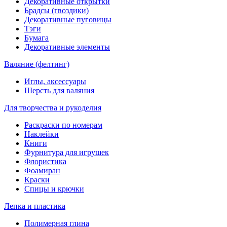
Декоративные открытки
Брадсы (гвоздики)
Декоративные пуговицы
Тэги
Бумага
Декоративные элементы
Валяние (фелтинг)
Иглы, аксессуары
Шерсть для валяния
Для творчества и рукоделия
Раскраски по номерам
Наклейки
Книги
Фурнитура для игрушек
Флористика
Фоамиран
Краски
Спицы и крючки
Лепка и пластика
Полимерная глина