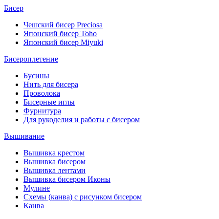
Бисер
Чешский бисер Preciosa
Японский бисер Toho
Японский бисер Miyuki
Бисероплетение
Бусины
Нить для бисера
Проволока
Бисерные иглы
Фурнитура
Для рукоделия и работы с бисером
Вышивание
Вышивка крестом
Вышивка бисером
Вышивка лентами
Вышивка бисером Иконы
Мулине
Схемы (канва) с рисунком бисером
Канва