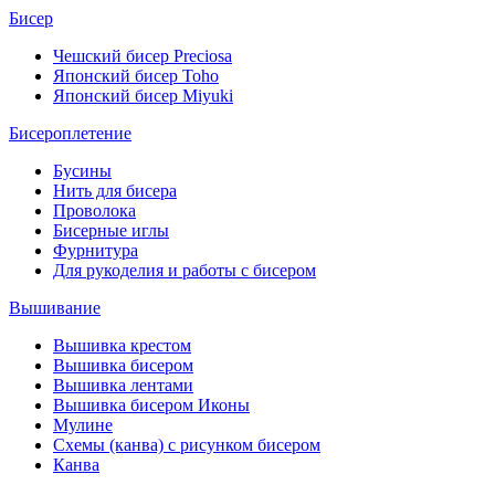
Бисер
Чешский бисер Preciosa
Японский бисер Toho
Японский бисер Miyuki
Бисероплетение
Бусины
Нить для бисера
Проволока
Бисерные иглы
Фурнитура
Для рукоделия и работы с бисером
Вышивание
Вышивка крестом
Вышивка бисером
Вышивка лентами
Вышивка бисером Иконы
Мулине
Схемы (канва) с рисунком бисером
Канва