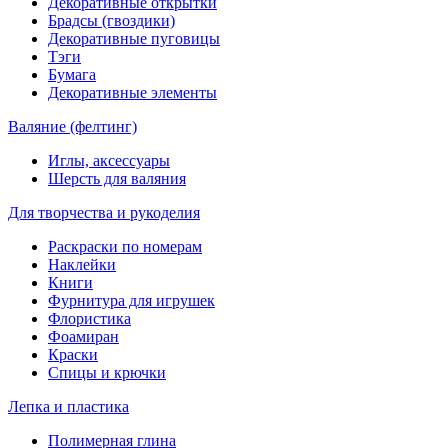
Декоративные открытки
Брадсы (гвоздики)
Декоративные пуговицы
Тэги
Бумага
Декоративные элементы
Валяние (фелтинг)
Иглы, аксессуары
Шерсть для валяния
Для творчества и рукоделия
Раскраски по номерам
Наклейки
Книги
Фурнитура для игрушек
Флористика
Фоамиран
Краски
Спицы и крючки
Лепка и пластика
Полимерная глина