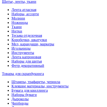
Шитье, ленты, ткани
Лента атласная
Наборы, ассорти
Молнии
Ножницы
Ткани
Нитки
Тесьма отделочная
Коробочки, шкатулки
Мел, карандаши, маркеры
Игольницы
Инструменты
Лента капроновая
Наборы для шитья
Фетр декоративный
Товары для скрапбукинга
Штампы, трафареты, чернила
Клеящие материалы, инструменты
Бумага для квиллинга
Наборы бумаги
Дыроколы
Чипборды