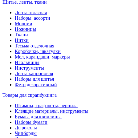
Шитье, ленты, ткани
Лента атласная
Наборы, ассорти
Молнии
Ножницы
Ткани
Нитки
Тесьма отделочная
Коробочки, шкатулки
Мел, карандаши, маркеры
Игольницы
Инструменты
Лента капроновая
Наборы для шитья
Фетр декоративный
Товары для скрапбукинга
Штампы, трафареты, чернила
Клеящие материалы, инструменты
Бумага для квиллинга
Наборы бумаги
Дыроколы
Чипборды