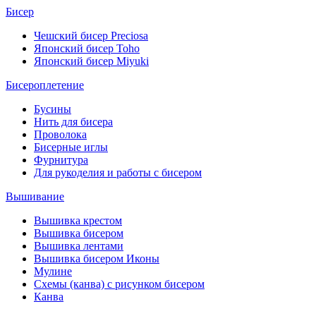
Бисер
Чешский бисер Preciosa
Японский бисер Toho
Японский бисер Miyuki
Бисероплетение
Бусины
Нить для бисера
Проволока
Бисерные иглы
Фурнитура
Для рукоделия и работы с бисером
Вышивание
Вышивка крестом
Вышивка бисером
Вышивка лентами
Вышивка бисером Иконы
Мулине
Схемы (канва) с рисунком бисером
Канва