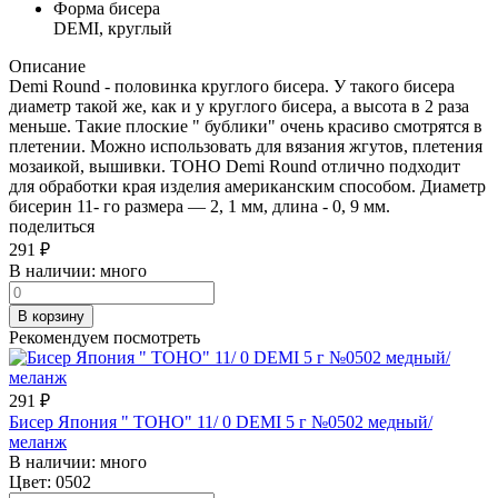
Форма бисера
DEMI, круглый
Описание
Demi Round - половинка круглого бисера. У такого бисера
диаметр такой же, как и у круглого бисера, а высота в 2 раза
меньше. Такие плоские " бублики" очень красиво смотрятся в
плетении. Можно использовать для вязания жгутов, плетения
мозаикой, вышивки. TOHO Demi Round отлично подходит
для обработки края изделия американским способом. Диаметр
бисерин 11- го размера — 2, 1 мм, длина - 0, 9 мм.
поделиться
291
₽
В наличии:
много
В корзину
Рекомендуем посмотреть
291
₽
Бисер Япония " TOHO" 11/ 0 DEMI 5 г №0502 медный/
меланж
В наличии:
много
Цвет:
0502