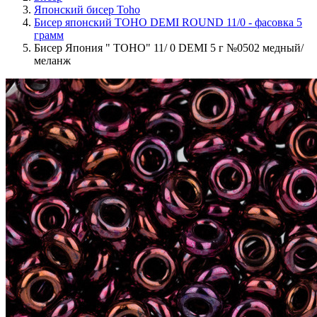
Японский бисер Toho
Бисер японский TOHO DEMI ROUND 11/0 - фасовка 5
грамм
Бисер Япония " TOHO" 11/ 0 DEMI 5 г №0502 медный/
меланж