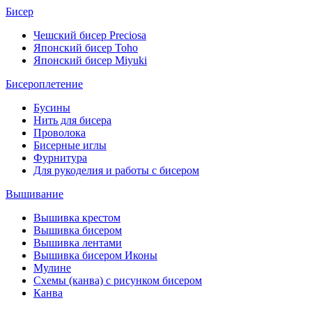
Бисер
Чешский бисер Preciosa
Японский бисер Toho
Японский бисер Miyuki
Бисероплетение
Бусины
Нить для бисера
Проволока
Бисерные иглы
Фурнитура
Для рукоделия и работы с бисером
Вышивание
Вышивка крестом
Вышивка бисером
Вышивка лентами
Вышивка бисером Иконы
Мулине
Схемы (канва) с рисунком бисером
Канва