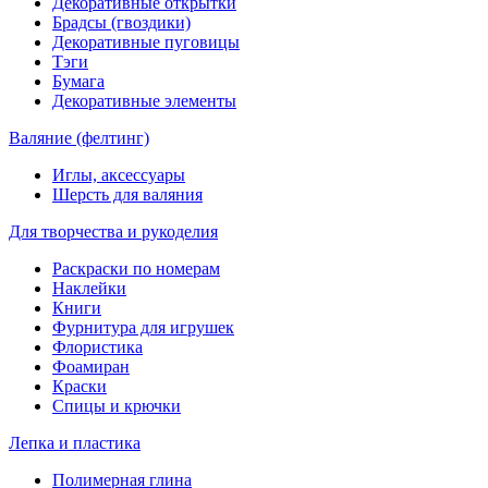
Декоративные открытки
Брадсы (гвоздики)
Декоративные пуговицы
Тэги
Бумага
Декоративные элементы
Валяние (фелтинг)
Иглы, аксессуары
Шерсть для валяния
Для творчества и рукоделия
Раскраски по номерам
Наклейки
Книги
Фурнитура для игрушек
Флористика
Фоамиран
Краски
Спицы и крючки
Лепка и пластика
Полимерная глина