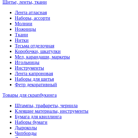
Шитье, ленты, ткани
Лента атласная
Наборы, ассорти
Молнии
Ножницы
Ткани
Нитки
Тесьма отделочная
Коробочки, шкатулки
Мел, карандаши, маркеры
Игольницы
Инструменты
Лента капроновая
Наборы для шитья
Фетр декоративный
Товары для скрапбукинга
Штампы, трафареты, чернила
Клеящие материалы, инструменты
Бумага для квиллинга
Наборы бумаги
Дыроколы
Чипборды