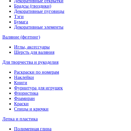
Декоративные открытки
Брадсы (гвоздики)
Декоративные пуговицы
Тэги
Бумага
Декоративные элементы
Валяние (фелтинг)
Иглы, аксессуары
Шерсть для валяния
Для творчества и рукоделия
Раскраски по номерам
Наклейки
Книги
Фурнитура для игрушек
Флористика
Фоамиран
Краски
Спицы и крючки
Лепка и пластика
Полимерная глина