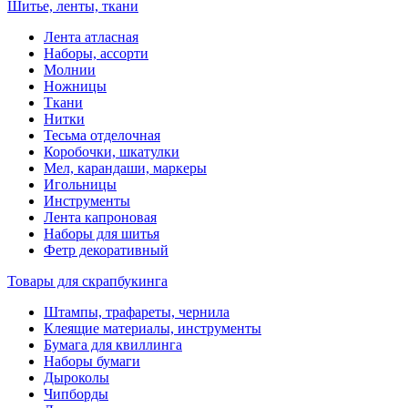
Шитье, ленты, ткани
Лента атласная
Наборы, ассорти
Молнии
Ножницы
Ткани
Нитки
Тесьма отделочная
Коробочки, шкатулки
Мел, карандаши, маркеры
Игольницы
Инструменты
Лента капроновая
Наборы для шитья
Фетр декоративный
Товары для скрапбукинга
Штампы, трафареты, чернила
Клеящие материалы, инструменты
Бумага для квиллинга
Наборы бумаги
Дыроколы
Чипборды