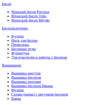
Бисер
Чешский бисер Preciosa
Японский бисер Toho
Японский бисер Miyuki
Бисероплетение
Бусины
Нить для бисера
Проволока
Бисерные иглы
Фурнитура
Для рукоделия и работы с бисером
Вышивание
Вышивка крестом
Вышивка бисером
Вышивка лентами
Вышивка бисером Иконы
Мулине
Схемы (канва) с рисунком бисером
Канва