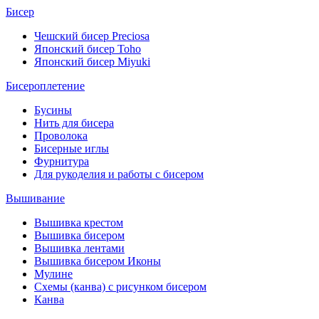
Бисер
Чешский бисер Preciosa
Японский бисер Toho
Японский бисер Miyuki
Бисероплетение
Бусины
Нить для бисера
Проволока
Бисерные иглы
Фурнитура
Для рукоделия и работы с бисером
Вышивание
Вышивка крестом
Вышивка бисером
Вышивка лентами
Вышивка бисером Иконы
Мулине
Схемы (канва) с рисунком бисером
Канва