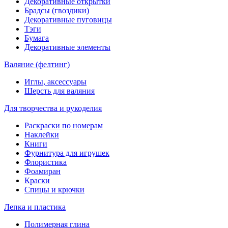
Декоративные открытки
Брадсы (гвоздики)
Декоративные пуговицы
Тэги
Бумага
Декоративные элементы
Валяние (фелтинг)
Иглы, аксессуары
Шерсть для валяния
Для творчества и рукоделия
Раскраски по номерам
Наклейки
Книги
Фурнитура для игрушек
Флористика
Фоамиран
Краски
Спицы и крючки
Лепка и пластика
Полимерная глина