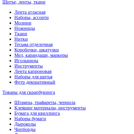
Шитье, ленты, ткани
Лента атласная
Наборы, ассорти
Молнии
Ножницы
Ткани
Нитки
Тесьма отделочная
Коробочки, шкатулки
Мел, карандаши, маркеры
Игольницы
Инструменты
Лента капроновая
Наборы для шитья
Фетр декоративный
Товары для скрапбукинга
Штампы, трафареты, чернила
Клеящие материалы, инструменты
Бумага для квиллинга
Наборы бумаги
Дыроколы
Чипборды