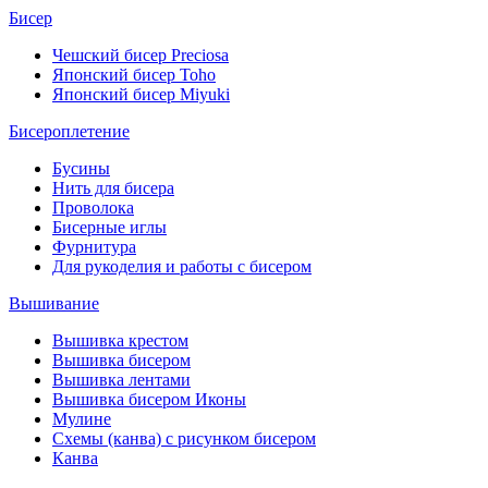
Бисер
Чешский бисер Preciosa
Японский бисер Toho
Японский бисер Miyuki
Бисероплетение
Бусины
Нить для бисера
Проволока
Бисерные иглы
Фурнитура
Для рукоделия и работы с бисером
Вышивание
Вышивка крестом
Вышивка бисером
Вышивка лентами
Вышивка бисером Иконы
Мулине
Схемы (канва) с рисунком бисером
Канва