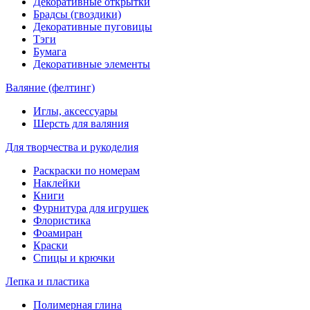
Декоративные открытки
Брадсы (гвоздики)
Декоративные пуговицы
Тэги
Бумага
Декоративные элементы
Валяние (фелтинг)
Иглы, аксессуары
Шерсть для валяния
Для творчества и рукоделия
Раскраски по номерам
Наклейки
Книги
Фурнитура для игрушек
Флористика
Фоамиран
Краски
Спицы и крючки
Лепка и пластика
Полимерная глина