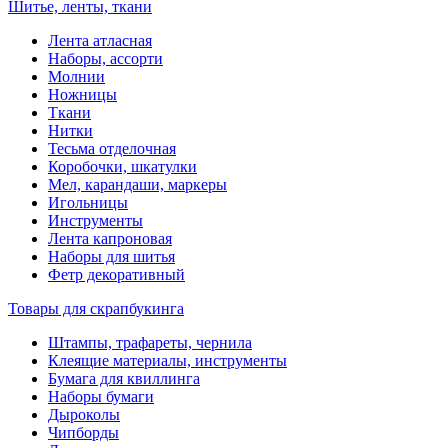
Шитье, ленты, ткани
Лента атласная
Наборы, ассорти
Молнии
Ножницы
Ткани
Нитки
Тесьма отделочная
Коробочки, шкатулки
Мел, карандаши, маркеры
Игольницы
Инструменты
Лента капроновая
Наборы для шитья
Фетр декоративный
Товары для скрапбукинга
Штампы, трафареты, чернила
Клеящие материалы, инструменты
Бумага для квиллинга
Наборы бумаги
Дыроколы
Чипборды