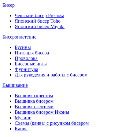
Бисер
Чешский бисер Preciosa
Японский бисер Toho
Японский бисер Miyuki
Бисероплетение
Бусины
Нить для бисера
Проволока
Бисерные иглы
Фурнитура
Для рукоделия и работы с бисером
Вышивание
Вышивка крестом
Вышивка бисером
Вышивка лентами
Вышивка бисером Иконы
Мулине
Схемы (канва) с рисунком бисером
Канва