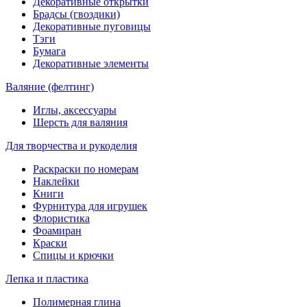
Декоративные открытки
Брадсы (гвоздики)
Декоративные пуговицы
Тэги
Бумага
Декоративные элементы
Валяние (фелтинг)
Иглы, аксессуары
Шерсть для валяния
Для творчества и рукоделия
Раскраски по номерам
Наклейки
Книги
Фурнитура для игрушек
Флористика
Фоамиран
Краски
Спицы и крючки
Лепка и пластика
Полимерная глина