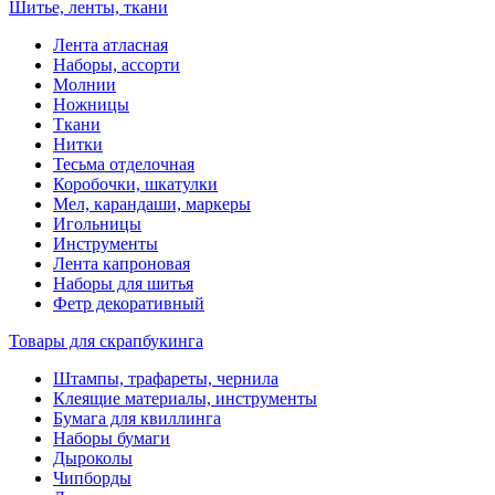
Шитье, ленты, ткани
Лента атласная
Наборы, ассорти
Молнии
Ножницы
Ткани
Нитки
Тесьма отделочная
Коробочки, шкатулки
Мел, карандаши, маркеры
Игольницы
Инструменты
Лента капроновая
Наборы для шитья
Фетр декоративный
Товары для скрапбукинга
Штампы, трафареты, чернила
Клеящие материалы, инструменты
Бумага для квиллинга
Наборы бумаги
Дыроколы
Чипборды