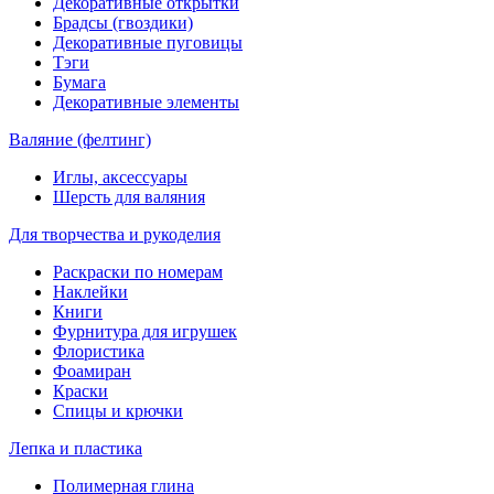
Декоративные открытки
Брадсы (гвоздики)
Декоративные пуговицы
Тэги
Бумага
Декоративные элементы
Валяние (фелтинг)
Иглы, аксессуары
Шерсть для валяния
Для творчества и рукоделия
Раскраски по номерам
Наклейки
Книги
Фурнитура для игрушек
Флористика
Фоамиран
Краски
Спицы и крючки
Лепка и пластика
Полимерная глина