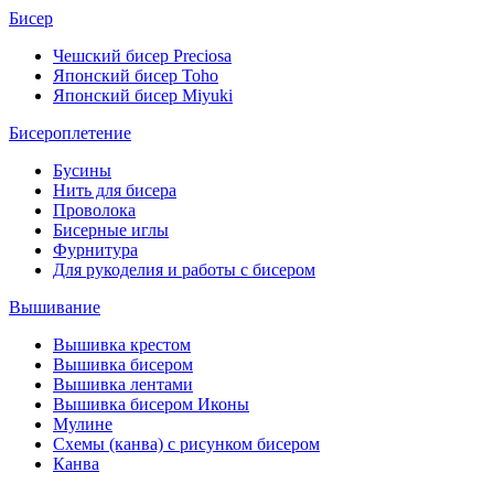
Бисер
Чешский бисер Preciosa
Японский бисер Toho
Японский бисер Miyuki
Бисероплетение
Бусины
Нить для бисера
Проволока
Бисерные иглы
Фурнитура
Для рукоделия и работы с бисером
Вышивание
Вышивка крестом
Вышивка бисером
Вышивка лентами
Вышивка бисером Иконы
Мулине
Схемы (канва) с рисунком бисером
Канва