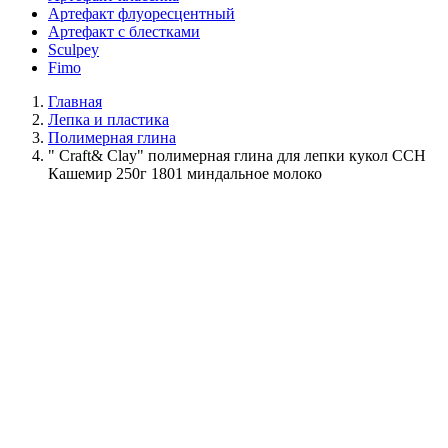
Артефакт флуоресцентный
Артефакт с блестками
Sculpey
Fimo
Главная
Лепка и пластика
Полимерная глина
" Craft& Clay" полимерная глина для лепки кукол CCH
Кашемир 250г 1801 миндальное молоко