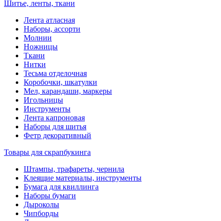
Шитье, ленты, ткани
Лента атласная
Наборы, ассорти
Молнии
Ножницы
Ткани
Нитки
Тесьма отделочная
Коробочки, шкатулки
Мел, карандаши, маркеры
Игольницы
Инструменты
Лента капроновая
Наборы для шитья
Фетр декоративный
Товары для скрапбукинга
Штампы, трафареты, чернила
Клеящие материалы, инструменты
Бумага для квиллинга
Наборы бумаги
Дыроколы
Чипборды