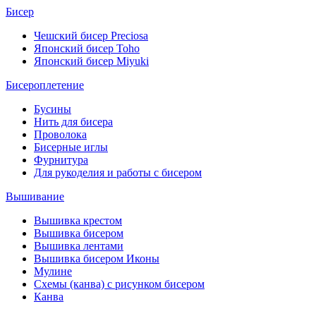
Бисер
Чешский бисер Preciosa
Японский бисер Toho
Японский бисер Miyuki
Бисероплетение
Бусины
Нить для бисера
Проволока
Бисерные иглы
Фурнитура
Для рукоделия и работы с бисером
Вышивание
Вышивка крестом
Вышивка бисером
Вышивка лентами
Вышивка бисером Иконы
Мулине
Схемы (канва) с рисунком бисером
Канва