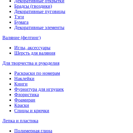
Декоративные открытки
Брадсы (гвоздики)
Декоративные пуговицы
Тэги
Бумага
Декоративные элементы
Валяние (фелтинг)
Иглы, аксессуары
Шерсть для валяния
Для творчества и рукоделия
Раскраски по номерам
Наклейки
Книги
Фурнитура для игрушек
Флористика
Фоамиран
Краски
Спицы и крючки
Лепка и пластика
Полимерная глина