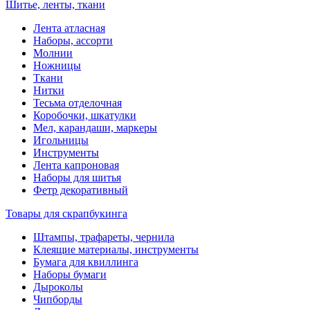
Шитье, ленты, ткани
Лента атласная
Наборы, ассорти
Молнии
Ножницы
Ткани
Нитки
Тесьма отделочная
Коробочки, шкатулки
Мел, карандаши, маркеры
Игольницы
Инструменты
Лента капроновая
Наборы для шитья
Фетр декоративный
Товары для скрапбукинга
Штампы, трафареты, чернила
Клеящие материалы, инструменты
Бумага для квиллинга
Наборы бумаги
Дыроколы
Чипборды