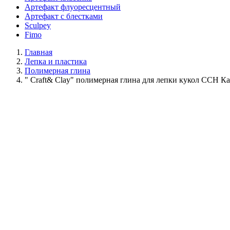
Артефакт флуоресцентный
Артефакт с блестками
Sculpey
Fimo
Главная
Лепка и пластика
Полимерная глина
" Craft& Clay" полимерная глина для лепки кукол CCH К