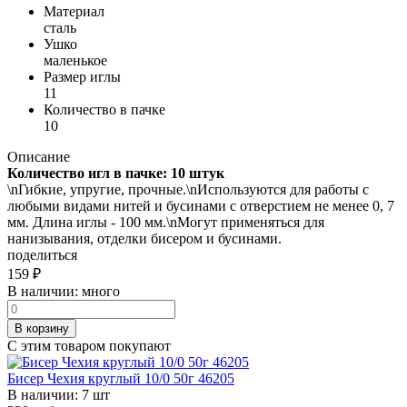
Материал
сталь
Ушко
маленькое
Размер иглы
11
Количество в пачке
10
Описание
Количество игл в пачке: 10 штук
\nГибкие, упругие, прочные.\nИспользуются для работы с
любыми видами нитей и бусинами с отверстием не менее 0, 7
мм. Длина иглы - 100 мм.\nМогут применяться для
нанизывания, отделки бисером и бусинами.
поделиться
159
₽
В наличии:
много
В корзину
С этим товаром покупают
Бисер Чехия круглый 10/0 50г 46205
В наличии:
7 шт