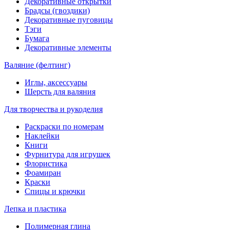
Декоративные открытки
Брадсы (гвоздики)
Декоративные пуговицы
Тэги
Бумага
Декоративные элементы
Валяние (фелтинг)
Иглы, аксессуары
Шерсть для валяния
Для творчества и рукоделия
Раскраски по номерам
Наклейки
Книги
Фурнитура для игрушек
Флористика
Фоамиран
Краски
Спицы и крючки
Лепка и пластика
Полимерная глина