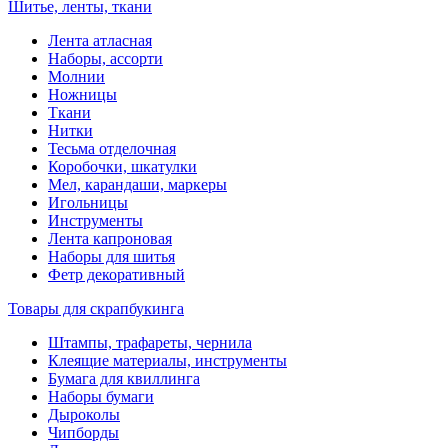
Шитье, ленты, ткани
Лента атласная
Наборы, ассорти
Молнии
Ножницы
Ткани
Нитки
Тесьма отделочная
Коробочки, шкатулки
Мел, карандаши, маркеры
Игольницы
Инструменты
Лента капроновая
Наборы для шитья
Фетр декоративный
Товары для скрапбукинга
Штампы, трафареты, чернила
Клеящие материалы, инструменты
Бумага для квиллинга
Наборы бумаги
Дыроколы
Чипборды