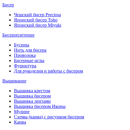
Бисер
Чешский бисер Preciosa
Японский бисер Toho
Японский бисер Miyuki
Бисероплетение
Бусины
Нить для бисера
Проволока
Бисерные иглы
Фурнитура
Для рукоделия и работы с бисером
Вышивание
Вышивка крестом
Вышивка бисером
Вышивка лентами
Вышивка бисером Иконы
Мулине
Схемы (канва) с рисунком бисером
Канва