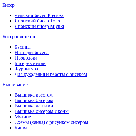
Бисер
Чешский бисер Preciosa
Японский бисер Toho
Японский бисер Miyuki
Бисероплетение
Бусины
Нить для бисера
Проволока
Бисерные иглы
Фурнитура
Для рукоделия и работы с бисером
Вышивание
Вышивка крестом
Вышивка бисером
Вышивка лентами
Вышивка бисером Иконы
Мулине
Схемы (канва) с рисунком бисером
Канва