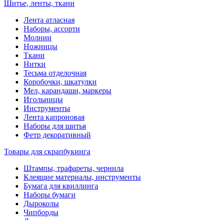
Шитье, ленты, ткани
Лента атласная
Наборы, ассорти
Молнии
Ножницы
Ткани
Нитки
Тесьма отделочная
Коробочки, шкатулки
Мел, карандаши, маркеры
Игольницы
Инструменты
Лента капроновая
Наборы для шитья
Фетр декоративный
Товары для скрапбукинга
Штампы, трафареты, чернила
Клеящие материалы, инструменты
Бумага для квиллинга
Наборы бумаги
Дыроколы
Чипборды