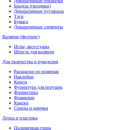
Декоративные открытки
Брадсы (гвоздики)
Декоративные пуговицы
Тэги
Бумага
Декоративные элементы
Валяние (фелтинг)
Иглы, аксессуары
Шерсть для валяния
Для творчества и рукоделия
Раскраски по номерам
Наклейки
Книги
Фурнитура для игрушек
Флористика
Фоамиран
Краски
Спицы и крючки
Лепка и пластика
Полимерная глина