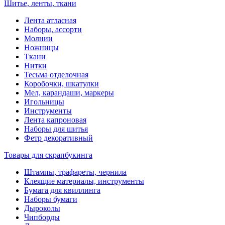
Шитье, ленты, ткани
Лента атласная
Наборы, ассорти
Молнии
Ножницы
Ткани
Нитки
Тесьма отделочная
Коробочки, шкатулки
Мел, карандаши, маркеры
Игольницы
Инструменты
Лента капроновая
Наборы для шитья
Фетр декоративный
Товары для скрапбукинга
Штампы, трафареты, чернила
Клеящие материалы, инструменты
Бумага для квиллинга
Наборы бумаги
Дыроколы
Чипборды