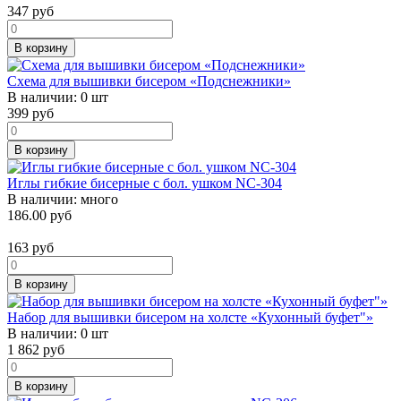
347
руб
В корзину
Схема для вышивки бисером «Подснежники»
В наличии:
0 шт
399
руб
В корзину
Иглы гибкие бисерные с бол. ушком NС-304
В наличии:
много
186.00 руб
163
руб
В корзину
Набор для вышивки бисером на холсте «Кухонный буфет"»
В наличии:
0 шт
1 862
руб
В корзину