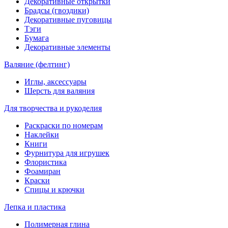
Декоративные открытки
Брадсы (гвоздики)
Декоративные пуговицы
Тэги
Бумага
Декоративные элементы
Валяние (фелтинг)
Иглы, аксессуары
Шерсть для валяния
Для творчества и рукоделия
Раскраски по номерам
Наклейки
Книги
Фурнитура для игрушек
Флористика
Фоамиран
Краски
Спицы и крючки
Лепка и пластика
Полимерная глина