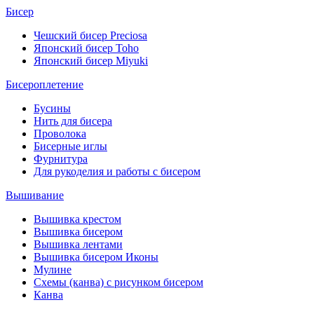
Бисер
Чешский бисер Preciosa
Японский бисер Toho
Японский бисер Miyuki
Бисероплетение
Бусины
Нить для бисера
Проволока
Бисерные иглы
Фурнитура
Для рукоделия и работы с бисером
Вышивание
Вышивка крестом
Вышивка бисером
Вышивка лентами
Вышивка бисером Иконы
Мулине
Схемы (канва) с рисунком бисером
Канва