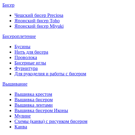
Бисер
Чешский бисер Preciosa
Японский бисер Toho
Японский бисер Miyuki
Бисероплетение
Бусины
Нить для бисера
Проволока
Бисерные иглы
Фурнитура
Для рукоделия и работы с бисером
Вышивание
Вышивка крестом
Вышивка бисером
Вышивка лентами
Вышивка бисером Иконы
Мулине
Схемы (канва) с рисунком бисером
Канва