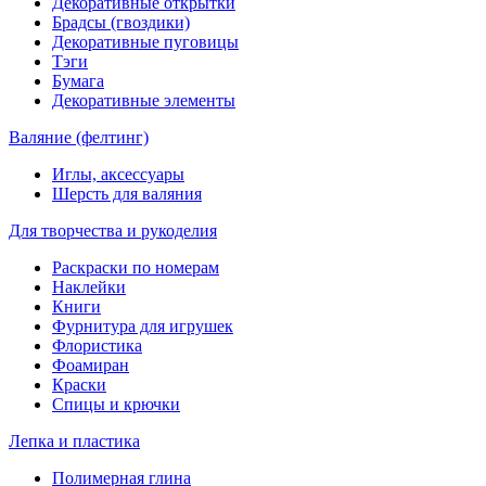
Декоративные открытки
Брадсы (гвоздики)
Декоративные пуговицы
Тэги
Бумага
Декоративные элементы
Валяние (фелтинг)
Иглы, аксессуары
Шерсть для валяния
Для творчества и рукоделия
Раскраски по номерам
Наклейки
Книги
Фурнитура для игрушек
Флористика
Фоамиран
Краски
Спицы и крючки
Лепка и пластика
Полимерная глина