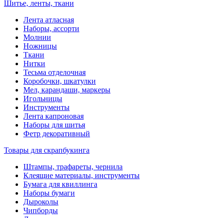
Шитье, ленты, ткани
Лента атласная
Наборы, ассорти
Молнии
Ножницы
Ткани
Нитки
Тесьма отделочная
Коробочки, шкатулки
Мел, карандаши, маркеры
Игольницы
Инструменты
Лента капроновая
Наборы для шитья
Фетр декоративный
Товары для скрапбукинга
Штампы, трафареты, чернила
Клеящие материалы, инструменты
Бумага для квиллинга
Наборы бумаги
Дыроколы
Чипборды