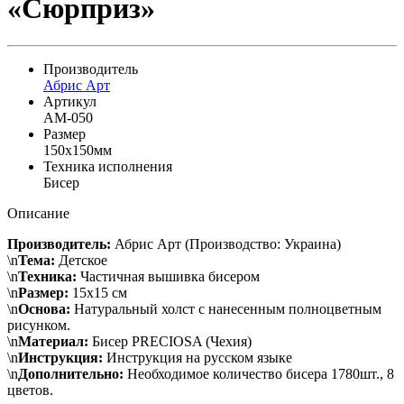
«Сюрприз»
Производитель
Абрис Арт
Артикул
AM-050
Размер
150x150мм
Техника исполнения
Бисер
Описание
Производитель:
Абрис Арт (Производство: Украина)
\n
Тема:
Детское
\n
Техника:
Частичная вышивка бисером
\n
Размер:
15х15 см
\n
Основа:
Натуральный холст с нанесенным полноцветным
рисунком.
\n
Материал:
Бисер PRECIOSA (Чехия)
\n
Инструкция:
Инструкция на русском языке
\n
Дополнительно:
Необходимое количество бисера 1780шт., 8
цветов.