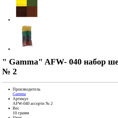
" Gamma" AFW- 040 набор шер
№ 2
Производитель
Gamma
Артикул
AFW-040 ассорти № 2
Вес
10 грамм
Цвет