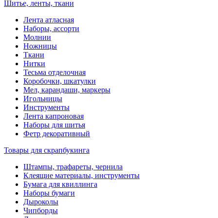
Шитье, ленты, ткани
Лента атласная
Наборы, ассорти
Молнии
Ножницы
Ткани
Нитки
Тесьма отделочная
Коробочки, шкатулки
Мел, карандаши, маркеры
Игольницы
Инструменты
Лента капроновая
Наборы для шитья
Фетр декоративный
Товары для скрапбукинга
Штампы, трафареты, чернила
Клеящие материалы, инструменты
Бумага для квиллинга
Наборы бумаги
Дыроколы
Чипборды