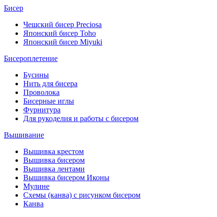
Бисер
Чешский бисер Preciosa
Японский бисер Toho
Японский бисер Miyuki
Бисероплетение
Бусины
Нить для бисера
Проволока
Бисерные иглы
Фурнитура
Для рукоделия и работы с бисером
Вышивание
Вышивка крестом
Вышивка бисером
Вышивка лентами
Вышивка бисером Иконы
Мулине
Схемы (канва) с рисунком бисером
Канва