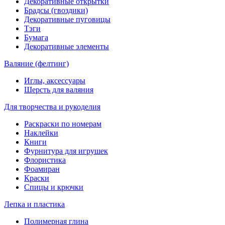
Декоративные открытки
Брадсы (гвоздики)
Декоративные пуговицы
Тэги
Бумага
Декоративные элементы
Валяние (фелтинг)
Иглы, аксессуары
Шерсть для валяния
Для творчества и рукоделия
Раскраски по номерам
Наклейки
Книги
Фурнитура для игрушек
Флористика
Фоамиран
Краски
Спицы и крючки
Лепка и пластика
Полимерная глина