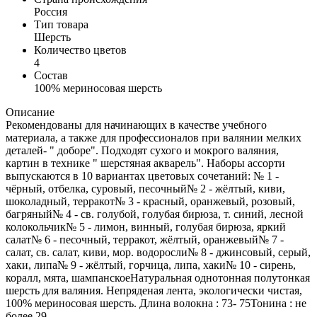
Россия
Тип товара
Шерсть
Количество цветов
4
Состав
100% мериносовая шерсть
Описание
Рекомендованы для начинающих в качестве учебного
материала, а также для профессионалов при валянии мелких
деталей- " доборе". Подходят сухого и мокрого валяния,
картин в технике " шерстяная акварель". Наборы ассорти
выпускаются в 10 вариантах цветовых сочетаний: № 1 -
чёрный, отбелка, суровый, песочный№ 2 - жёлтый, киви,
шоколадный, терракот№ 3 - красный, оранжевый, розовый,
багряный№ 4 - св. голубой, голубая бирюза, т. синий, лесной
колокольчик№ 5 - лимон, винный, голубая бирюза, яркий
салат№ 6 - песочный, терракот, жёлтый, оранжевый№ 7 -
салат, св. салат, киви, мор. водоросли№ 8 - джинсовый, серый,
хаки, липа№ 9 - жёлтый, горчица, липа, хаки№ 10 - сирень,
коралл, мята, шампанскоеНатуральная однотонная полутонкая
шерсть для валяния. Непряденая лента, экологически чистая,
100% мериносовая шерсть. Длина волокна : 73- 75Тонина : не
более 29