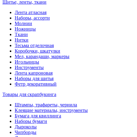
Шитье, ленты, ткани
Лента атласная
Наборы, ассорти
Молнии
Ножницы
Ткани
Нитки
Тесьма отделочная
Коробочки, шкатулки
Мел, карандаши, маркеры
Игольницы
Инструменты
Лента капроновая
Наборы для шитья
Фетр декоративный
Товары для скрапбукинга
Штампы, трафареты, чернила
Клеящие материалы, инструменты
Бумага для квиллинга
Наборы бумаги
Дыроколы
Чипборды