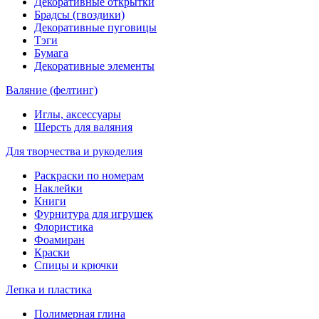
Декоративные открытки
Брадсы (гвоздики)
Декоративные пуговицы
Тэги
Бумага
Декоративные элементы
Валяние (фелтинг)
Иглы, аксессуары
Шерсть для валяния
Для творчества и рукоделия
Раскраски по номерам
Наклейки
Книги
Фурнитура для игрушек
Флористика
Фоамиран
Краски
Спицы и крючки
Лепка и пластика
Полимерная глина