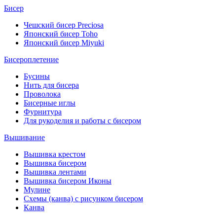
Бисер
Чешский бисер Preciosa
Японский бисер Toho
Японский бисер Miyuki
Бисероплетение
Бусины
Нить для бисера
Проволока
Бисерные иглы
Фурнитура
Для рукоделия и работы с бисером
Вышивание
Вышивка крестом
Вышивка бисером
Вышивка лентами
Вышивка бисером Иконы
Мулине
Схемы (канва) с рисунком бисером
Канва