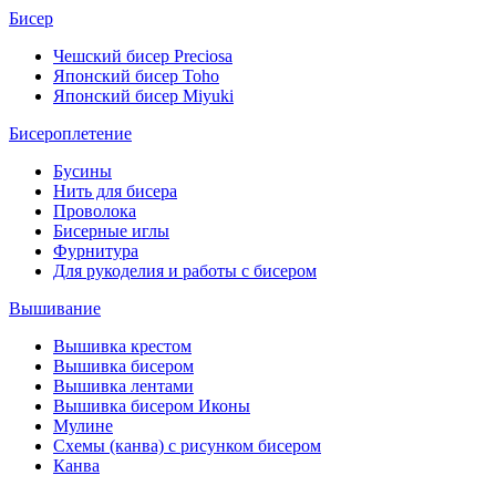
Бисер
Чешский бисер Preciosa
Японский бисер Toho
Японский бисер Miyuki
Бисероплетение
Бусины
Нить для бисера
Проволока
Бисерные иглы
Фурнитура
Для рукоделия и работы с бисером
Вышивание
Вышивка крестом
Вышивка бисером
Вышивка лентами
Вышивка бисером Иконы
Мулине
Схемы (канва) с рисунком бисером
Канва