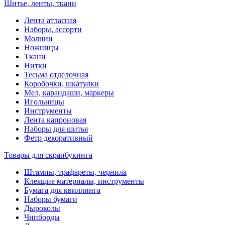
Шитье, ленты, ткани
Лента атласная
Наборы, ассорти
Молнии
Ножницы
Ткани
Нитки
Тесьма отделочная
Коробочки, шкатулки
Мел, карандаши, маркеры
Игольницы
Инструменты
Лента капроновая
Наборы для шитья
Фетр декоративный
Товары для скрапбукинга
Штампы, трафареты, чернила
Клеящие материалы, инструменты
Бумага для квиллинга
Наборы бумаги
Дыроколы
Чипборды