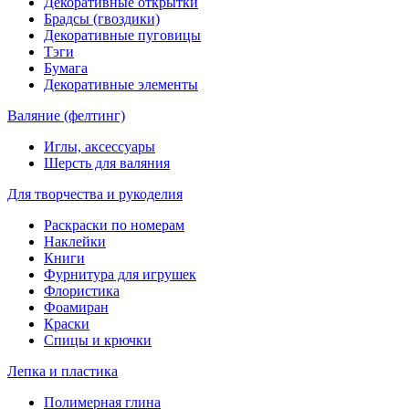
Декоративные открытки
Брадсы (гвоздики)
Декоративные пуговицы
Тэги
Бумага
Декоративные элементы
Валяние (фелтинг)
Иглы, аксессуары
Шерсть для валяния
Для творчества и рукоделия
Раскраски по номерам
Наклейки
Книги
Фурнитура для игрушек
Флористика
Фоамиран
Краски
Спицы и крючки
Лепка и пластика
Полимерная глина