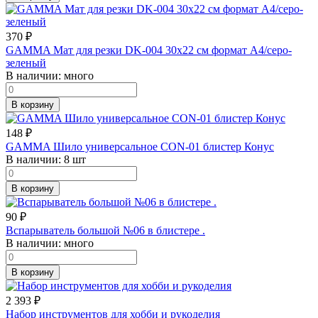
370
₽
GAMMA Мат для резки DK-004 30х22 см формат А4/серо-
зеленый
В наличии:
много
В корзину
148
₽
GAMMA Шило универсальное CON-01 блистер Конус
В наличии:
8 шт
В корзину
90
₽
Вспарыватель большой №06 в блистере .
В наличии:
много
В корзину
2 393
₽
Набор инструментов для хобби и рукоделия