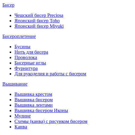
Бисер
Чешский бисер Preciosa
Японский бисер Toho
Японский бисер Miyuki
Бисероплетение
Бусины
Нить для бисера
Проволока
Бисерные иглы
Фурнитура
Для рукоделия и работы с бисером
Вышивание
Вышивка крестом
Вышивка бисером
Вышивка лентами
Вышивка бисером Иконы
Мулине
Схемы (канва) с рисунком бисером
Канва