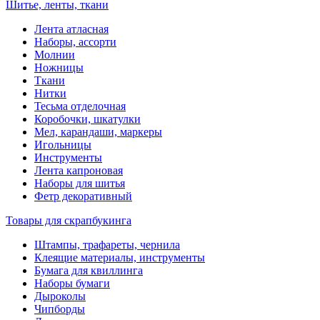
Шитье, ленты, ткани
Лента атласная
Наборы, ассорти
Молнии
Ножницы
Ткани
Нитки
Тесьма отделочная
Коробочки, шкатулки
Мел, карандаши, маркеры
Игольницы
Инструменты
Лента капроновая
Наборы для шитья
Фетр декоративный
Товары для скрапбукинга
Штампы, трафареты, чернила
Клеящие материалы, инструменты
Бумага для квиллинга
Наборы бумаги
Дыроколы
Чипборды