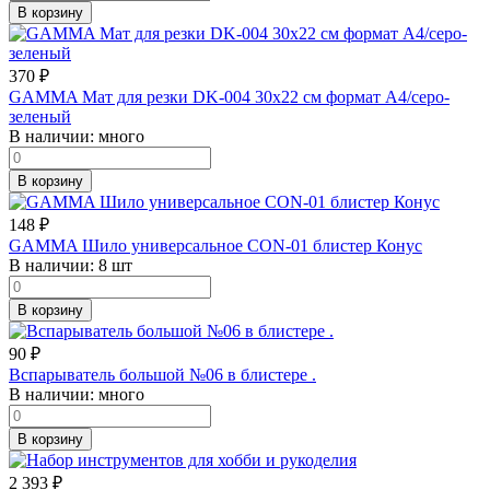
В корзину
370
₽
GAMMA Мат для резки DK-004 30х22 см формат А4/серо-
зеленый
В наличии:
много
В корзину
148
₽
GAMMA Шило универсальное CON-01 блистер Конус
В наличии:
8 шт
В корзину
90
₽
Вспарыватель большой №06 в блистере .
В наличии:
много
В корзину
2 393
₽