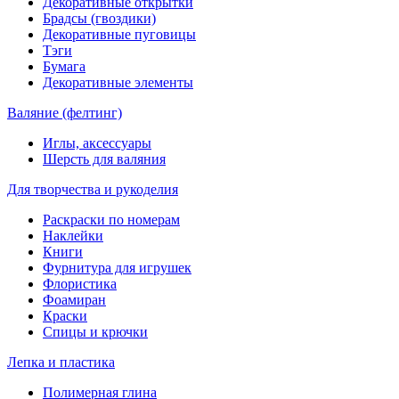
Декоративные открытки
Брадсы (гвоздики)
Декоративные пуговицы
Тэги
Бумага
Декоративные элементы
Валяние (фелтинг)
Иглы, аксессуары
Шерсть для валяния
Для творчества и рукоделия
Раскраски по номерам
Наклейки
Книги
Фурнитура для игрушек
Флористика
Фоамиран
Краски
Спицы и крючки
Лепка и пластика
Полимерная глина