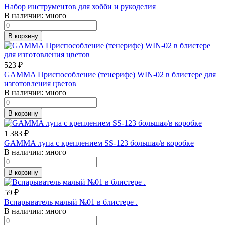
Набор инструментов для хобби и рукоделия
В наличии:
много
В корзину
523
₽
GAMMA Приспособление (тенерифе) WIN-02 в блистере для
изготовления цветов
В наличии:
много
В корзину
1 383
₽
GAMMA лупа с креплением SS-123 большая/в коробке
В наличии:
много
В корзину
59
₽
Вспарыватель малый №01 в блистере .
В наличии:
много