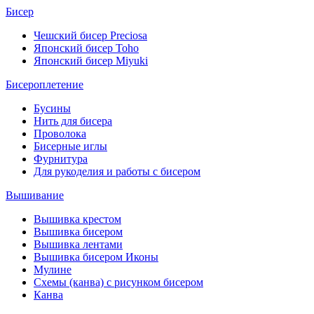
Бисер
Чешский бисер Preciosa
Японский бисер Toho
Японский бисер Miyuki
Бисероплетение
Бусины
Нить для бисера
Проволока
Бисерные иглы
Фурнитура
Для рукоделия и работы с бисером
Вышивание
Вышивка крестом
Вышивка бисером
Вышивка лентами
Вышивка бисером Иконы
Мулине
Схемы (канва) с рисунком бисером
Канва