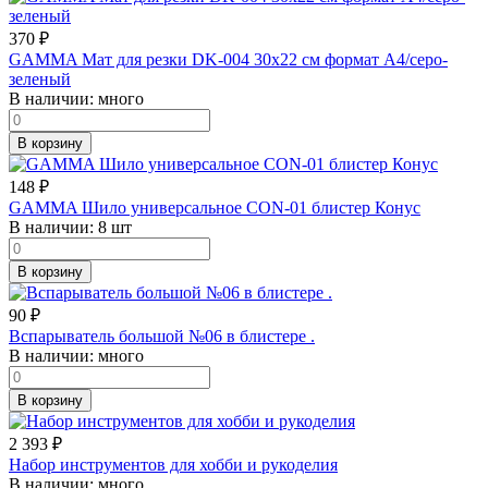
370
₽
GAMMA Мат для резки DK-004 30х22 см формат А4/серо-
зеленый
В наличии:
много
В корзину
148
₽
GAMMA Шило универсальное CON-01 блистер Конус
В наличии:
8 шт
В корзину
90
₽
Вспарыватель большой №06 в блистере .
В наличии:
много
В корзину
2 393
₽
Набор инструментов для хобби и рукоделия
В наличии:
много