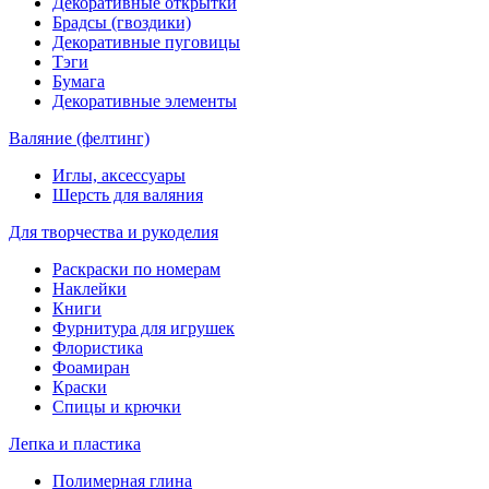
Декоративные открытки
Брадсы (гвоздики)
Декоративные пуговицы
Тэги
Бумага
Декоративные элементы
Валяние (фелтинг)
Иглы, аксессуары
Шерсть для валяния
Для творчества и рукоделия
Раскраски по номерам
Наклейки
Книги
Фурнитура для игрушек
Флористика
Фоамиран
Краски
Спицы и крючки
Лепка и пластика
Полимерная глина