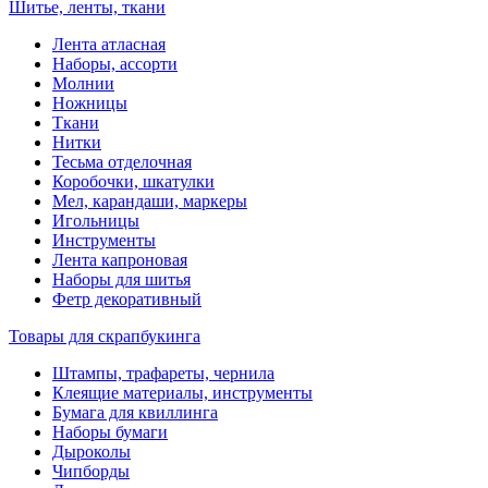
Шитье, ленты, ткани
Лента атласная
Наборы, ассорти
Молнии
Ножницы
Ткани
Нитки
Тесьма отделочная
Коробочки, шкатулки
Мел, карандаши, маркеры
Игольницы
Инструменты
Лента капроновая
Наборы для шитья
Фетр декоративный
Товары для скрапбукинга
Штампы, трафареты, чернила
Клеящие материалы, инструменты
Бумага для квиллинга
Наборы бумаги
Дыроколы
Чипборды