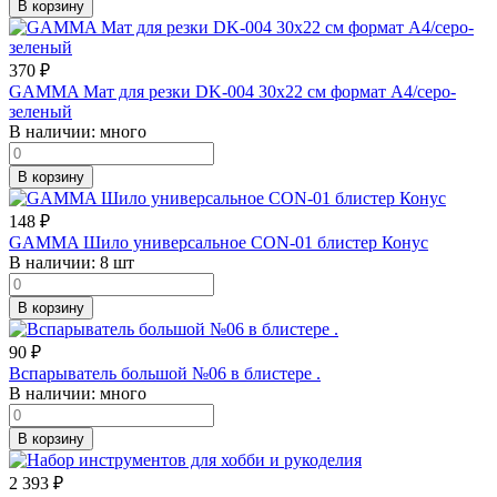
В корзину
370
₽
GAMMA Мат для резки DK-004 30х22 см формат А4/серо-
зеленый
В наличии:
много
В корзину
148
₽
GAMMA Шило универсальное CON-01 блистер Конус
В наличии:
8 шт
В корзину
90
₽
Вспарыватель большой №06 в блистере .
В наличии:
много
В корзину
2 393
₽