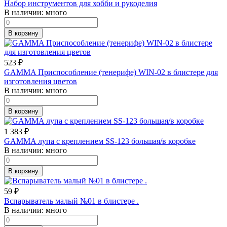
Набор инструментов для хобби и рукоделия
В наличии:
много
В корзину
523
₽
GAMMA Приспособление (тенерифе) WIN-02 в блистере для
изготовления цветов
В наличии:
много
В корзину
1 383
₽
GAMMA лупа с креплением SS-123 большая/в коробке
В наличии:
много
В корзину
59
₽
Вспарыватель малый №01 в блистере .
В наличии:
много