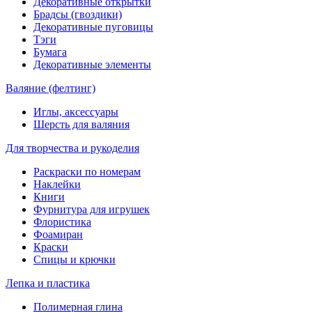
Декоративные открытки
Брадсы (гвоздики)
Декоративные пуговицы
Тэги
Бумага
Декоративные элементы
Валяние (фелтинг)
Иглы, аксессуары
Шерсть для валяния
Для творчества и рукоделия
Раскраски по номерам
Наклейки
Книги
Фурнитура для игрушек
Флористика
Фоамиран
Краски
Спицы и крючки
Лепка и пластика
Полимерная глина