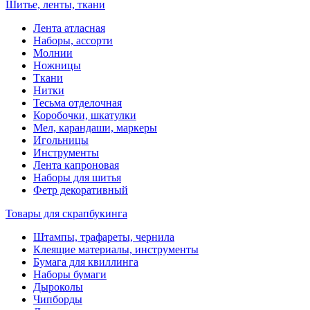
Шитье, ленты, ткани
Лента атласная
Наборы, ассорти
Молнии
Ножницы
Ткани
Нитки
Тесьма отделочная
Коробочки, шкатулки
Мел, карандаши, маркеры
Игольницы
Инструменты
Лента капроновая
Наборы для шитья
Фетр декоративный
Товары для скрапбукинга
Штампы, трафареты, чернила
Клеящие материалы, инструменты
Бумага для квиллинга
Наборы бумаги
Дыроколы
Чипборды