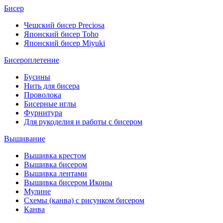
Бисер
Чешский бисер Preciosa
Японский бисер Toho
Японский бисер Miyuki
Бисероплетение
Бусины
Нить для бисера
Проволока
Бисерные иглы
Фурнитура
Для рукоделия и работы с бисером
Вышивание
Вышивка крестом
Вышивка бисером
Вышивка лентами
Вышивка бисером Иконы
Мулине
Схемы (канва) с рисунком бисером
Канва