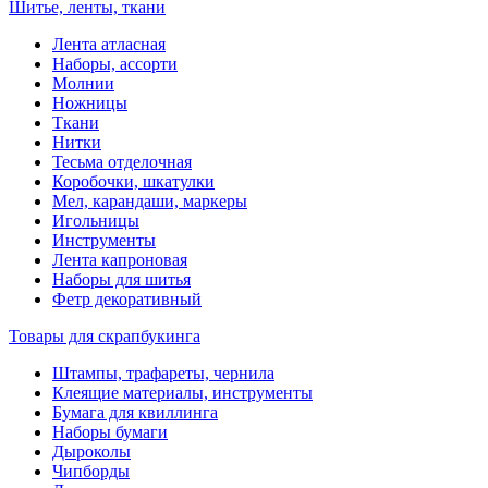
Шитье, ленты, ткани
Лента атласная
Наборы, ассорти
Молнии
Ножницы
Ткани
Нитки
Тесьма отделочная
Коробочки, шкатулки
Мел, карандаши, маркеры
Игольницы
Инструменты
Лента капроновая
Наборы для шитья
Фетр декоративный
Товары для скрапбукинга
Штампы, трафареты, чернила
Клеящие материалы, инструменты
Бумага для квиллинга
Наборы бумаги
Дыроколы
Чипборды