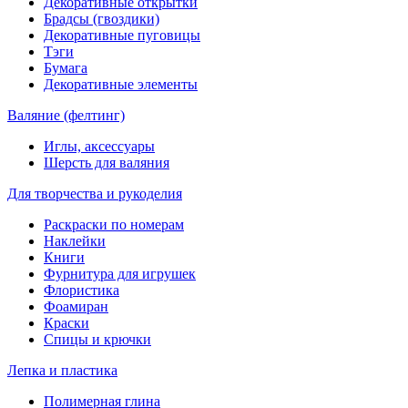
Декоративные открытки
Брадсы (гвоздики)
Декоративные пуговицы
Тэги
Бумага
Декоративные элементы
Валяние (фелтинг)
Иглы, аксессуары
Шерсть для валяния
Для творчества и рукоделия
Раскраски по номерам
Наклейки
Книги
Фурнитура для игрушек
Флористика
Фоамиран
Краски
Спицы и крючки
Лепка и пластика
Полимерная глина