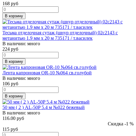
168
руб
В корзину
Тесьма отделочная сутаж (шнур отделочный) 02с2143 с
метанитью 1.9 мм х 20 м 735171 / т.василек
В наличии:
много
224
руб
В корзину
Лента капроновая OR-10 №064 св.голубой
В наличии:
много
106
руб
В корзину
50 мм ( 2 ) AL-50P 5.4 м №022 бежевый
В наличии:
много
116.00 руб
Скидка -1 %
115
руб