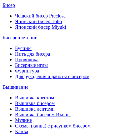
Бисер
Чешский бисер Preciosa
Японский бисер Toho
Японский бисер Miyuki
Бисероплетение
Бусины
Нить для бисера
Проволока
Бисерные иглы
Фурнитура
Для рукоделия и работы с бисером
Вышивание
Вышивка крестом
Вышивка бисером
Вышивка лентами
Вышивка бисером Иконы
Мулине
Схемы (канва) с рисунком бисером
Канва