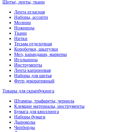
Шитье, ленты, ткани
Лента атласная
Наборы, ассорти
Молнии
Ножницы
Ткани
Нитки
Тесьма отделочная
Коробочки, шкатулки
Мел, карандаши, маркеры
Игольницы
Инструменты
Лента капроновая
Наборы для шитья
Фетр декоративный
Товары для скрапбукинга
Штампы, трафареты, чернила
Клеящие материалы, инструменты
Бумага для квиллинга
Наборы бумаги
Дыроколы
Чипборды