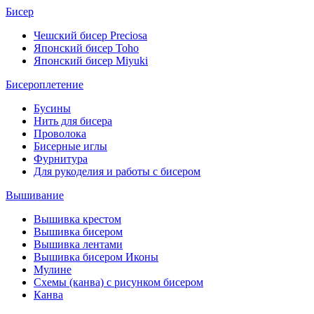
Бисер
Чешский бисер Preciosa
Японский бисер Toho
Японский бисер Miyuki
Бисероплетение
Бусины
Нить для бисера
Проволока
Бисерные иглы
Фурнитура
Для рукоделия и работы с бисером
Вышивание
Вышивка крестом
Вышивка бисером
Вышивка лентами
Вышивка бисером Иконы
Мулине
Схемы (канва) с рисунком бисером
Канва