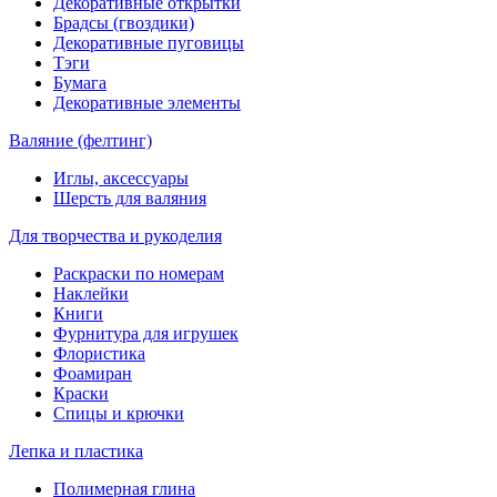
Декоративные открытки
Брадсы (гвоздики)
Декоративные пуговицы
Тэги
Бумага
Декоративные элементы
Валяние (фелтинг)
Иглы, аксессуары
Шерсть для валяния
Для творчества и рукоделия
Раскраски по номерам
Наклейки
Книги
Фурнитура для игрушек
Флористика
Фоамиран
Краски
Спицы и крючки
Лепка и пластика
Полимерная глина