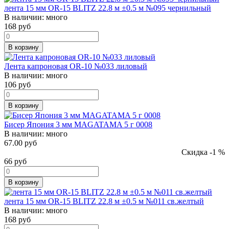
лента 15 мм OR-15 BLITZ 22.8 м ±0.5 м №095 чернильный
В наличии:
много
168
руб
В корзину
Лента капроновая OR-10 №033 лиловый
В наличии:
много
106
руб
В корзину
Бисер Япония 3 мм MAGATAMA 5 г 0008
В наличии:
много
67.00 руб
Скидка -1 %
66
руб
В корзину
лента 15 мм OR-15 BLITZ 22.8 м ±0.5 м №011 св.желтый
В наличии:
много
168
руб