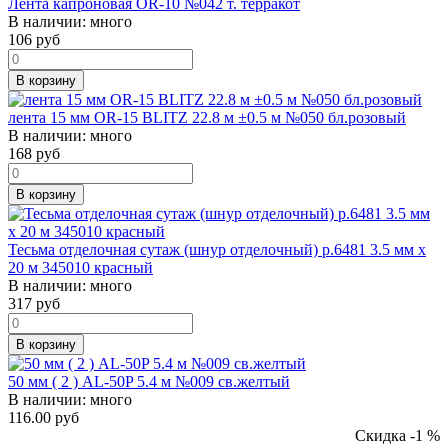
Лента капроновая OR-10 №042 т. терракот
В наличии:
много
106
руб
В корзину
лента 15 мм OR-15 BLITZ 22.8 м ±0.5 м №050 бл.розовый
В наличии:
много
168
руб
В корзину
Тесьма отделочная сутаж (шнур отделочный) р.6481 3.5 мм х
20 м 345010 красный
В наличии:
много
317
руб
В корзину
50 мм ( 2 ) AL-50P 5.4 м №009 св.желтый
В наличии:
много
116.00 руб
Скидка -1 %