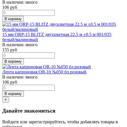
В наличии:
много
106
руб
В корзину
15 мм ORP-15 BLITZ двухцветная 22.5 м ±0.5 м 001/035
белый/малиновый
В наличии:
много
155
руб
В корзину
Лента капроновая OR-10 №050 бл.розовый
В наличии:
много
106
руб
В корзину
×
Давайте знакомиться
Войдите или зарегистрируйтесь, чтобы добавлять товары в
избранное