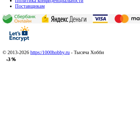
Политика конфиденциальности
Поставщикам
© 2013-2026
https:/1000hobby.ru
- Тысяча Хобби
-3 %
-3 %
-3 %
-3 %
-3 %
-3 %
-3 %
-3 %
-3 %
-3 %
-3 %
-3 %