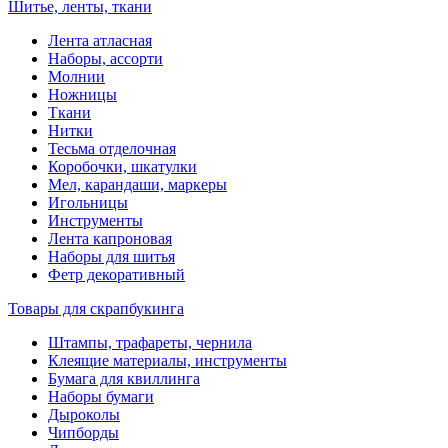
Шитье, ленты, ткани
Лента атласная
Наборы, ассорти
Молнии
Ножницы
Ткани
Нитки
Тесьма отделочная
Коробочки, шкатулки
Мел, карандаши, маркеры
Игольницы
Инструменты
Лента капроновая
Наборы для шитья
Фетр декоративный
Товары для скрапбукинга
Штампы, трафареты, чернила
Клеящие материалы, инструменты
Бумага для квиллинга
Наборы бумаги
Дыроколы
Чипборды