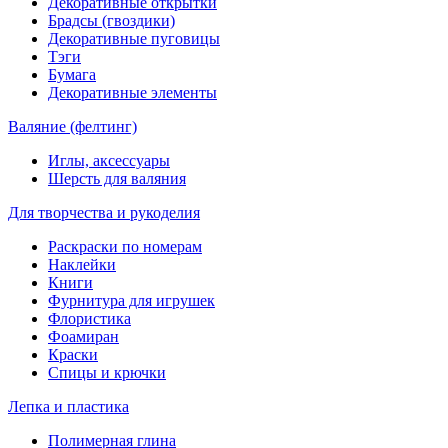
Декоративные открытки
Брадсы (гвоздики)
Декоративные пуговицы
Тэги
Бумага
Декоративные элементы
Валяние (фелтинг)
Иглы, аксессуары
Шерсть для валяния
Для творчества и рукоделия
Раскраски по номерам
Наклейки
Книги
Фурнитура для игрушек
Флористика
Фоамиран
Краски
Спицы и крючки
Лепка и пластика
Полимерная глина