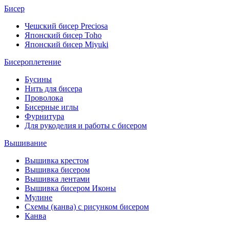
Бисер
Чешский бисер Preciosa
Японский бисер Toho
Японский бисер Miyuki
Бисероплетение
Бусины
Нить для бисера
Проволока
Бисерные иглы
Фурнитура
Для рукоделия и работы с бисером
Вышивание
Вышивка крестом
Вышивка бисером
Вышивка лентами
Вышивка бисером Иконы
Мулине
Схемы (канва) с рисунком бисером
Канва