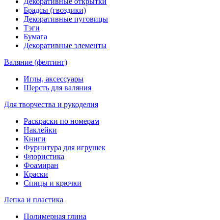
Декоративные открытки
Брадсы (гвоздики)
Декоративные пуговицы
Тэги
Бумага
Декоративные элементы
Валяние (фелтинг)
Иглы, аксессуары
Шерсть для валяния
Для творчества и рукоделия
Раскраски по номерам
Наклейки
Книги
Фурнитура для игрушек
Флористика
Фоамиран
Краски
Спицы и крючки
Лепка и пластика
Полимерная глина