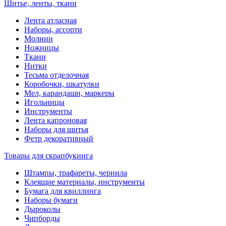
Шитье, ленты, ткани
Лента атласная
Наборы, ассорти
Молнии
Ножницы
Ткани
Нитки
Тесьма отделочная
Коробочки, шкатулки
Мел, карандаши, маркеры
Игольницы
Инструменты
Лента капроновая
Наборы для шитья
Фетр декоративный
Товары для скрапбукинга
Штампы, трафареты, чернила
Клеящие материалы, инструменты
Бумага для квиллинга
Наборы бумаги
Дыроколы
Чипборды