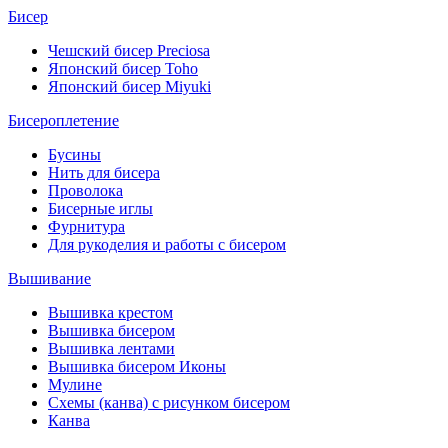
Бисер
Чешский бисер Preciosa
Японский бисер Toho
Японский бисер Miyuki
Бисероплетение
Бусины
Нить для бисера
Проволока
Бисерные иглы
Фурнитура
Для рукоделия и работы с бисером
Вышивание
Вышивка крестом
Вышивка бисером
Вышивка лентами
Вышивка бисером Иконы
Мулине
Схемы (канва) с рисунком бисером
Канва