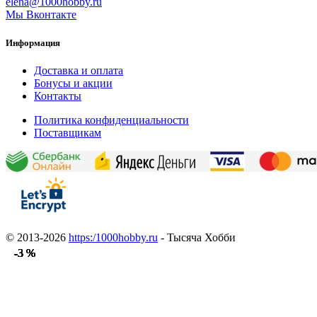
elena@1000hobby.ru
Мы Вконтакте
Информация
Доставка и оплата
Бонусы и акции
Контакты
Политика конфиденциальности
Поставщикам
© 2013-2026
https:/1000hobby.ru
- Тысяча Хобби
-3 %
-3 %
-3 %
-3 %
-3 %
-3 %
-3 %
-3 %
-3 %
-3 %
-3 %
-3 %