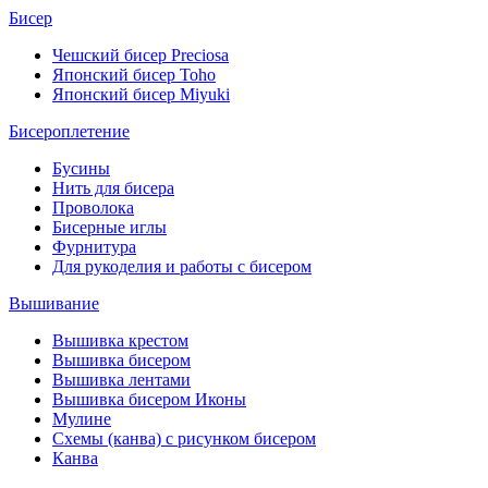
Бисер
Чешский бисер Preciosa
Японский бисер Toho
Японский бисер Miyuki
Бисероплетение
Бусины
Нить для бисера
Проволока
Бисерные иглы
Фурнитура
Для рукоделия и работы с бисером
Вышивание
Вышивка крестом
Вышивка бисером
Вышивка лентами
Вышивка бисером Иконы
Мулине
Схемы (канва) с рисунком бисером
Канва