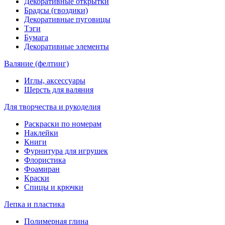
Декоративные открытки
Брадсы (гвоздики)
Декоративные пуговицы
Тэги
Бумага
Декоративные элементы
Валяние (фелтинг)
Иглы, аксессуары
Шерсть для валяния
Для творчества и рукоделия
Раскраски по номерам
Наклейки
Книги
Фурнитура для игрушек
Флористика
Фоамиран
Краски
Спицы и крючки
Лепка и пластика
Полимерная глина