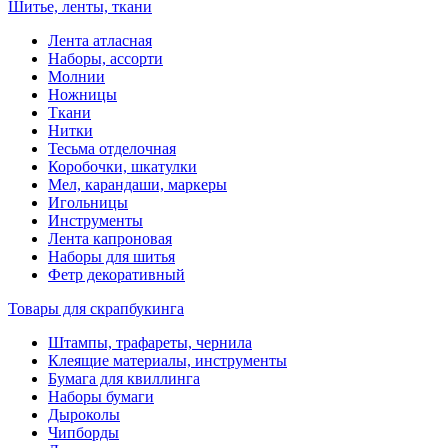
Шитье, ленты, ткани
Лента атласная
Наборы, ассорти
Молнии
Ножницы
Ткани
Нитки
Тесьма отделочная
Коробочки, шкатулки
Мел, карандаши, маркеры
Игольницы
Инструменты
Лента капроновая
Наборы для шитья
Фетр декоративный
Товары для скрапбукинга
Штампы, трафареты, чернила
Клеящие материалы, инструменты
Бумага для квиллинга
Наборы бумаги
Дыроколы
Чипборды