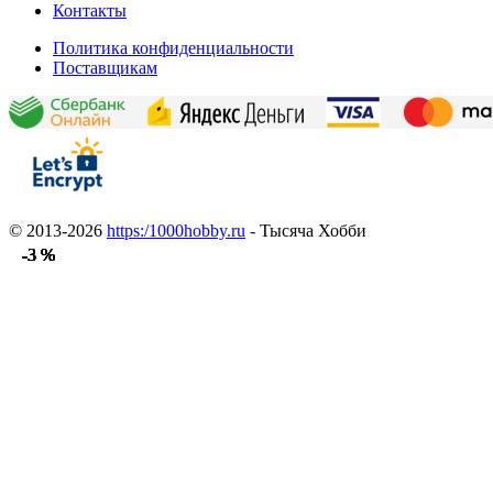
Контакты
Политика конфиденциальности
Поставщикам
© 2013-2026
https:/1000hobby.ru
- Тысяча Хобби
-3 %
-3 %
-3 %
-3 %
-3 %
-3 %
-3 %
-3 %
-3 %
-3 %
-3 %
-3 %