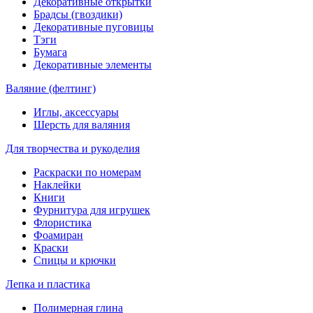
Декоративные открытки
Брадсы (гвоздики)
Декоративные пуговицы
Тэги
Бумага
Декоративные элементы
Валяние (фелтинг)
Иглы, аксессуары
Шерсть для валяния
Для творчества и рукоделия
Раскраски по номерам
Наклейки
Книги
Фурнитура для игрушек
Флористика
Фоамиран
Краски
Спицы и крючки
Лепка и пластика
Полимерная глина