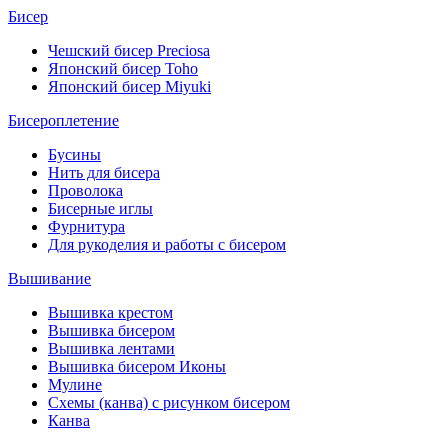
Бисер
Чешский бисер Preciosa
Японский бисер Toho
Японский бисер Miyuki
Бисероплетение
Бусины
Нить для бисера
Проволока
Бисерные иглы
Фурнитура
Для рукоделия и работы с бисером
Вышивание
Вышивка крестом
Вышивка бисером
Вышивка лентами
Вышивка бисером Иконы
Мулине
Схемы (канва) с рисунком бисером
Канва