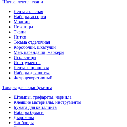
Шитье, ленты, ткани
Лента атласная
Наборы, ассорти
Молнии
Ножницы
Ткани
Нитки
Тесьма отделочная
Коробочки, шкатулки
Мел, карандаши, маркеры
Игольницы
Инструменты
Лента капроновая
Наборы для шитья
Фетр декоративный
Товары для скрапбукинга
Штампы, трафареты, чернила
Клеящие материалы, инструменты
Бумага для квиллинга
Наборы бумаги
Дыроколы
Чипборды