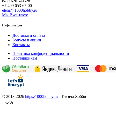
8-800-201-41-28
+7 499 653-67-00
elena@1000hobby.ru
Мы Вконтакте
Информация
Доставка и оплата
Бонусы и акции
Контакты
Политика конфиденциальности
Поставщикам
© 2013-2026
https:/1000hobby.ru
- Тысяча Хобби
-3 %
-3 %
-3 %
-3 %
-3 %
-3 %
-3 %
-3 %
-3 %
-3 %
-3 %
-3 %