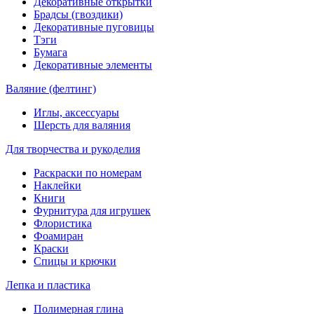
Декоративные открытки
Брадсы (гвоздики)
Декоративные пуговицы
Тэги
Бумага
Декоративные элементы
Валяние (фелтинг)
Иглы, аксессуары
Шерсть для валяния
Для творчества и рукоделия
Раскраски по номерам
Наклейки
Книги
Фурнитура для игрушек
Флористика
Фоамиран
Краски
Спицы и крючки
Лепка и пластика
Полимерная глина