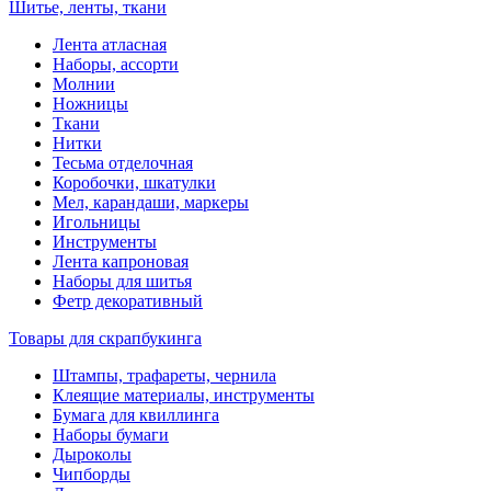
Шитье, ленты, ткани
Лента атласная
Наборы, ассорти
Молнии
Ножницы
Ткани
Нитки
Тесьма отделочная
Коробочки, шкатулки
Мел, карандаши, маркеры
Игольницы
Инструменты
Лента капроновая
Наборы для шитья
Фетр декоративный
Товары для скрапбукинга
Штампы, трафареты, чернила
Клеящие материалы, инструменты
Бумага для квиллинга
Наборы бумаги
Дыроколы
Чипборды