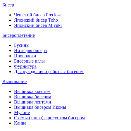
Бисер
Чешский бисер Preciosa
Японский бисер Toho
Японский бисер Miyuki
Бисероплетение
Бусины
Нить для бисера
Проволока
Бисерные иглы
Фурнитура
Для рукоделия и работы с бисером
Вышивание
Вышивка крестом
Вышивка бисером
Вышивка лентами
Вышивка бисером Иконы
Мулине
Схемы (канва) с рисунком бисером
Канва