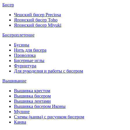
Бисер
Чешский бисер Preciosa
Японский бисер Toho
Японский бисер Miyuki
Бисероплетение
Бусины
Нить для бисера
Проволока
Бисерные иглы
Фурнитура
Для рукоделия и работы с бисером
Вышивание
Вышивка крестом
Вышивка бисером
Вышивка лентами
Вышивка бисером Иконы
Мулине
Схемы (канва) с рисунком бисером
Канва