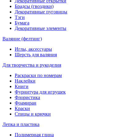
Декоративные открытки
Брадсы (гвоздики)
Декоративные пуговицы
Тэги
Бумага
Декоративные элементы
Валяние (фелтинг)
Иглы, аксессуары
Шерсть для валяния
Для творчества и рукоделия
Раскраски по номерам
Наклейки
Книги
Фурнитура для игрушек
Флористика
Фоамиран
Краски
Спицы и крючки
Лепка и пластика
Полимерная глина