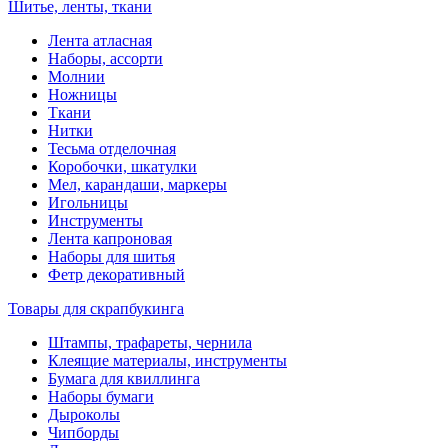
Шитье, ленты, ткани
Лента атласная
Наборы, ассорти
Молнии
Ножницы
Ткани
Нитки
Тесьма отделочная
Коробочки, шкатулки
Мел, карандаши, маркеры
Игольницы
Инструменты
Лента капроновая
Наборы для шитья
Фетр декоративный
Товары для скрапбукинга
Штампы, трафареты, чернила
Клеящие материалы, инструменты
Бумага для квиллинга
Наборы бумаги
Дыроколы
Чипборды