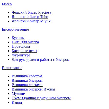
Бисер
Чешский бисер Preciosa
Японский бисер Toho
Японский бисер Miyuki
Бисероплетение
Бусины
Нить для бисера
Проволока
Бисерные иглы
Фурнитура
Для рукоделия и работы с бисером
Вышивание
Вышивка крестом
Вышивка бисером
Вышивка лентами
Вышивка бисером Иконы
Мулине
Схемы (канва) с рисунком бисером
Канва