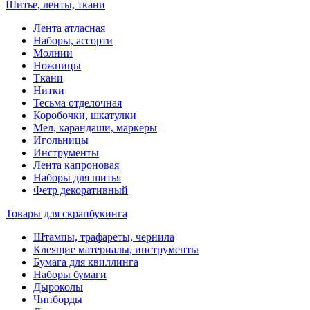
Шитье, ленты, ткани
Лента атласная
Наборы, ассорти
Молнии
Ножницы
Ткани
Нитки
Тесьма отделочная
Коробочки, шкатулки
Мел, карандаши, маркеры
Игольницы
Инструменты
Лента капроновая
Наборы для шитья
Фетр декоративный
Товары для скрапбукинга
Штампы, трафареты, чернила
Клеящие материалы, инструменты
Бумага для квиллинга
Наборы бумаги
Дыроколы
Чипборды