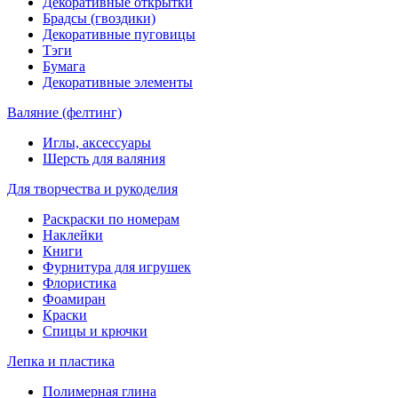
Декоративные открытки
Брадсы (гвоздики)
Декоративные пуговицы
Тэги
Бумага
Декоративные элементы
Валяние (фелтинг)
Иглы, аксессуары
Шерсть для валяния
Для творчества и рукоделия
Раскраски по номерам
Наклейки
Книги
Фурнитура для игрушек
Флористика
Фоамиран
Краски
Спицы и крючки
Лепка и пластика
Полимерная глина