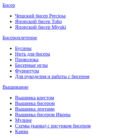
Бисер
Чешский бисер Preciosa
Японский бисер Toho
Японский бисер Miyuki
Бисероплетение
Бусины
Нить для бисера
Проволока
Бисерные иглы
Фурнитура
Для рукоделия и работы с бисером
Вышивание
Вышивка крестом
Вышивка бисером
Вышивка лентами
Вышивка бисером Иконы
Мулине
Схемы (канва) с рисунком бисером
Канва