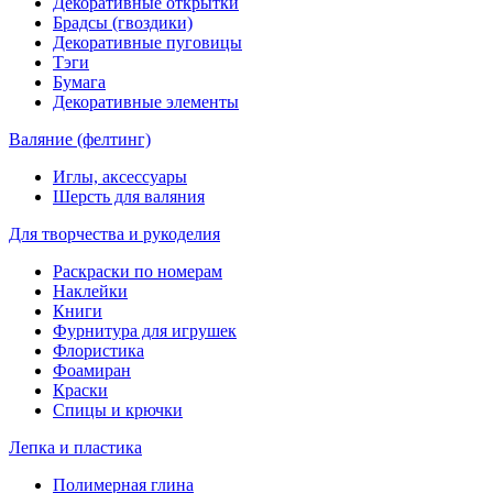
Декоративные открытки
Брадсы (гвоздики)
Декоративные пуговицы
Тэги
Бумага
Декоративные элементы
Валяние (фелтинг)
Иглы, аксессуары
Шерсть для валяния
Для творчества и рукоделия
Раскраски по номерам
Наклейки
Книги
Фурнитура для игрушек
Флористика
Фоамиран
Краски
Спицы и крючки
Лепка и пластика
Полимерная глина