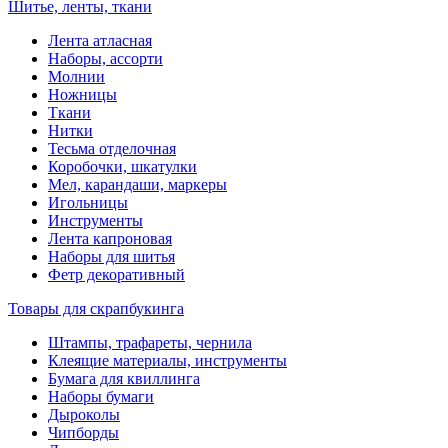
Шитье, ленты, ткани
Лента атласная
Наборы, ассорти
Молнии
Ножницы
Ткани
Нитки
Тесьма отделочная
Коробочки, шкатулки
Мел, карандаши, маркеры
Игольницы
Инструменты
Лента капроновая
Наборы для шитья
Фетр декоративный
Товары для скрапбукинга
Штампы, трафареты, чернила
Клеящие материалы, инструменты
Бумага для квиллинга
Наборы бумаги
Дыроколы
Чипборды