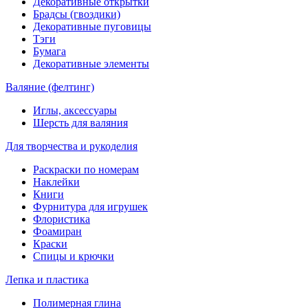
Декоративные открытки
Брадсы (гвоздики)
Декоративные пуговицы
Тэги
Бумага
Декоративные элементы
Валяние (фелтинг)
Иглы, аксессуары
Шерсть для валяния
Для творчества и рукоделия
Раскраски по номерам
Наклейки
Книги
Фурнитура для игрушек
Флористика
Фоамиран
Краски
Спицы и крючки
Лепка и пластика
Полимерная глина