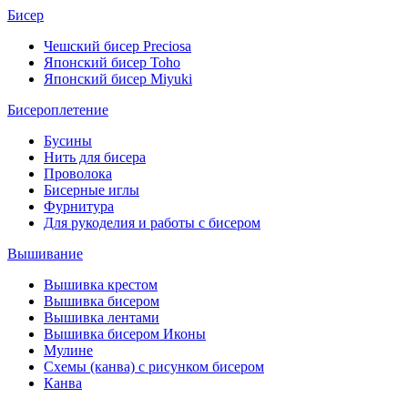
Бисер
Чешский бисер Preciosa
Японский бисер Toho
Японский бисер Miyuki
Бисероплетение
Бусины
Нить для бисера
Проволока
Бисерные иглы
Фурнитура
Для рукоделия и работы с бисером
Вышивание
Вышивка крестом
Вышивка бисером
Вышивка лентами
Вышивка бисером Иконы
Мулине
Схемы (канва) с рисунком бисером
Канва