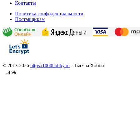
Контакты
Политика конфиденциальности
Поставщикам
© 2013-2026
https:/1000hobby.ru
- Тысяча Хобби
-3 %
-3 %
-3 %
-3 %
-3 %
-3 %
-3 %
-3 %
-3 %
-3 %
-3 %
-3 %