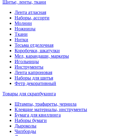
Шитье, ленты, ткани
Лента атласная
Наборы, ассорти
Молнии
Ножницы
Ткани
Нитки
Тесьма отделочная
Коробочки, шкатулки
Мел, карандаши, маркеры
Игольницы
Инструменты
Лента капроновая
Наборы для шитья
Фетр декоративный
Товары для скрапбукинга
Штампы, трафареты, чернила
Клеящие материалы, инструменты
Бумага для квиллинга
Наборы бумаги
Дыроколы
Чипборды