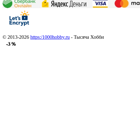
© 2013-2026
https:/1000hobby.ru
- Тысяча Хобби
-3 %
-3 %
-3 %
-3 %
-3 %
-3 %
-3 %
-3 %
-3 %
-3 %
-3 %
-3 %