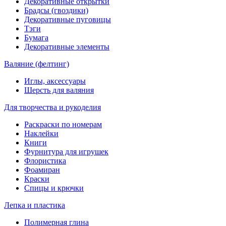
Декоративные открытки
Брадсы (гвоздики)
Декоративные пуговицы
Тэги
Бумага
Декоративные элементы
Валяние (фелтинг)
Иглы, аксессуары
Шерсть для валяния
Для творчества и рукоделия
Раскраски по номерам
Наклейки
Книги
Фурнитура для игрушек
Флористика
Фоамиран
Краски
Спицы и крючки
Лепка и пластика
Полимерная глина