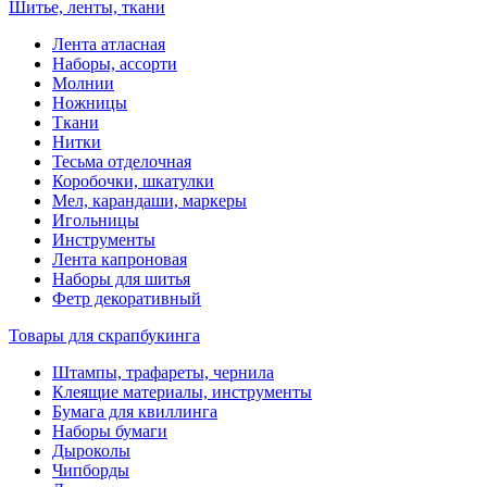
Шитье, ленты, ткани
Лента атласная
Наборы, ассорти
Молнии
Ножницы
Ткани
Нитки
Тесьма отделочная
Коробочки, шкатулки
Мел, карандаши, маркеры
Игольницы
Инструменты
Лента капроновая
Наборы для шитья
Фетр декоративный
Товары для скрапбукинга
Штампы, трафареты, чернила
Клеящие материалы, инструменты
Бумага для квиллинга
Наборы бумаги
Дыроколы
Чипборды