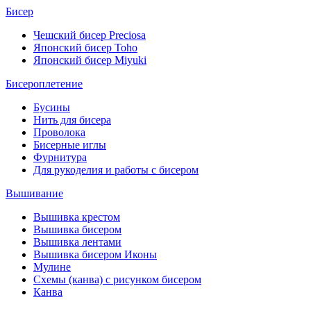
Бисер
Чешский бисер Preciosa
Японский бисер Toho
Японский бисер Miyuki
Бисероплетение
Бусины
Нить для бисера
Проволока
Бисерные иглы
Фурнитура
Для рукоделия и работы с бисером
Вышивание
Вышивка крестом
Вышивка бисером
Вышивка лентами
Вышивка бисером Иконы
Мулине
Схемы (канва) с рисунком бисером
Канва