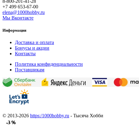
8-800-201-41-28
+7 499 653-67-00
elena@1000hobby.ru
Мы Вконтакте
Информация
Доставка и оплата
Бонусы и акции
Контакты
Политика конфиденциальности
Поставщикам
© 2013-2026
https:/1000hobby.ru
- Тысяча Хобби
-3 %
-3 %
-3 %
-3 %
-3 %
-3 %
-3 %
-3 %
-3 %
-3 %
-3 %
-3 %