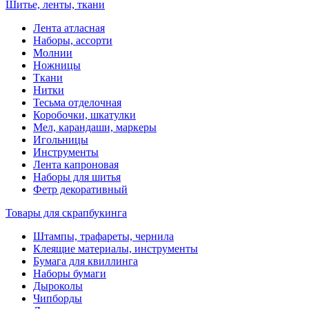
Шитье, ленты, ткани
Лента атласная
Наборы, ассорти
Молнии
Ножницы
Ткани
Нитки
Тесьма отделочная
Коробочки, шкатулки
Мел, карандаши, маркеры
Игольницы
Инструменты
Лента капроновая
Наборы для шитья
Фетр декоративный
Товары для скрапбукинга
Штампы, трафареты, чернила
Клеящие материалы, инструменты
Бумага для квиллинга
Наборы бумаги
Дыроколы
Чипборды