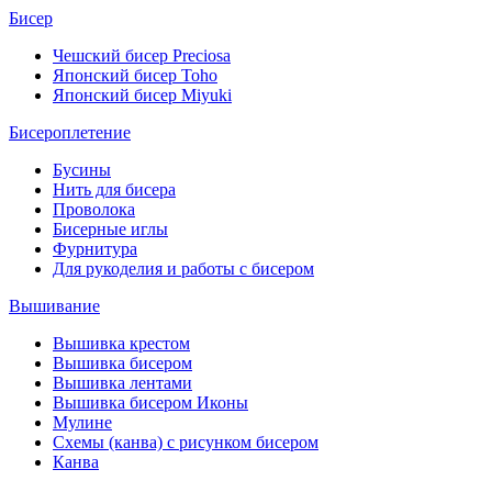
Бисер
Чешский бисер Preciosa
Японский бисер Toho
Японский бисер Miyuki
Бисероплетение
Бусины
Нить для бисера
Проволока
Бисерные иглы
Фурнитура
Для рукоделия и работы с бисером
Вышивание
Вышивка крестом
Вышивка бисером
Вышивка лентами
Вышивка бисером Иконы
Мулине
Схемы (канва) с рисунком бисером
Канва