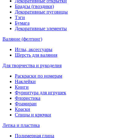
Декоративные открытки
Брадсы (гвоздики)
Декоративные пуговицы
Тэги
Бумага
Декоративные элементы
Валяние (фелтинг)
Иглы, аксессуары
Шерсть для валяния
Для творчества и рукоделия
Раскраски по номерам
Наклейки
Книги
Фурнитура для игрушек
Флористика
Фоамиран
Краски
Спицы и крючки
Лепка и пластика
Полимерная глина