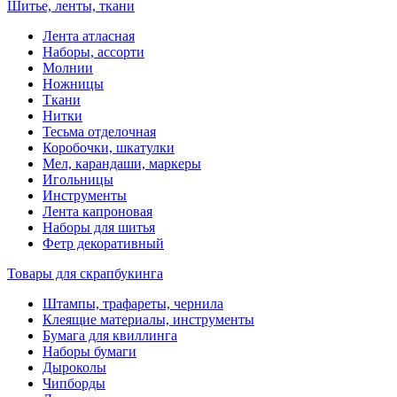
Шитье, ленты, ткани
Лента атласная
Наборы, ассорти
Молнии
Ножницы
Ткани
Нитки
Тесьма отделочная
Коробочки, шкатулки
Мел, карандаши, маркеры
Игольницы
Инструменты
Лента капроновая
Наборы для шитья
Фетр декоративный
Товары для скрапбукинга
Штампы, трафареты, чернила
Клеящие материалы, инструменты
Бумага для квиллинга
Наборы бумаги
Дыроколы
Чипборды