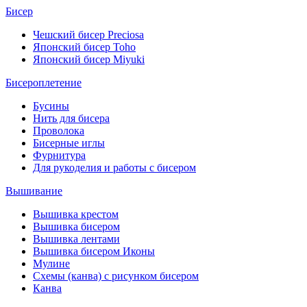
Бисер
Чешский бисер Preciosa
Японский бисер Toho
Японский бисер Miyuki
Бисероплетение
Бусины
Нить для бисера
Проволока
Бисерные иглы
Фурнитура
Для рукоделия и работы с бисером
Вышивание
Вышивка крестом
Вышивка бисером
Вышивка лентами
Вышивка бисером Иконы
Мулине
Схемы (канва) с рисунком бисером
Канва