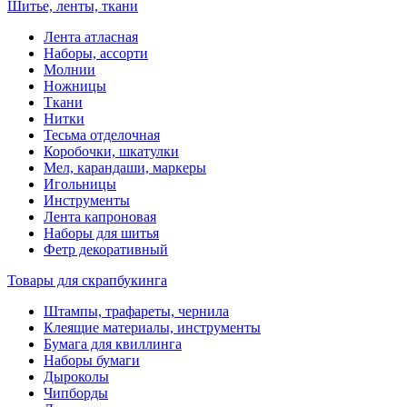
Шитье, ленты, ткани
Лента атласная
Наборы, ассорти
Молнии
Ножницы
Ткани
Нитки
Тесьма отделочная
Коробочки, шкатулки
Мел, карандаши, маркеры
Игольницы
Инструменты
Лента капроновая
Наборы для шитья
Фетр декоративный
Товары для скрапбукинга
Штампы, трафареты, чернила
Клеящие материалы, инструменты
Бумага для квиллинга
Наборы бумаги
Дыроколы
Чипборды