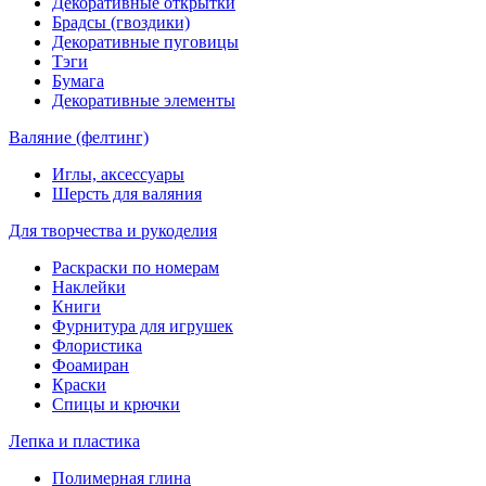
Декоративные открытки
Брадсы (гвоздики)
Декоративные пуговицы
Тэги
Бумага
Декоративные элементы
Валяние (фелтинг)
Иглы, аксессуары
Шерсть для валяния
Для творчества и рукоделия
Раскраски по номерам
Наклейки
Книги
Фурнитура для игрушек
Флористика
Фоамиран
Краски
Спицы и крючки
Лепка и пластика
Полимерная глина