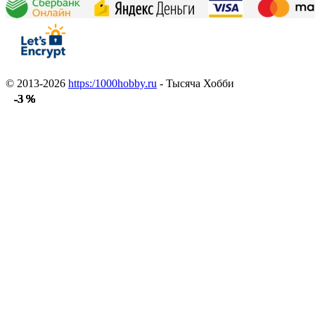
© 2013-2026
https:/1000hobby.ru
- Тысяча Хобби
-3 %
-3 %
-3 %
-3 %
-3 %
-3 %
-3 %
-3 %
-3 %
-3 %
-3 %
-3 %