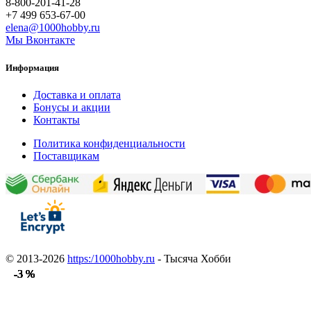
8-800-201-41-28
+7 499 653-67-00
elena@1000hobby.ru
Мы Вконтакте
Информация
Доставка и оплата
Бонусы и акции
Контакты
Политика конфиденциальности
Поставщикам
© 2013-2026
https:/1000hobby.ru
- Тысяча Хобби
-3 %
-3 %
-3 %
-3 %
-3 %
-3 %
-3 %
-3 %
-3 %
-3 %
-3 %
-3 %