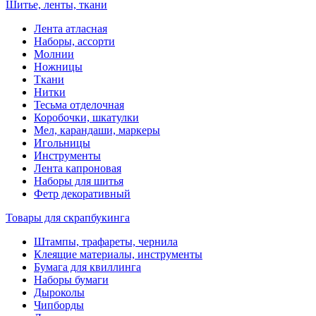
Шитье, ленты, ткани
Лента атласная
Наборы, ассорти
Молнии
Ножницы
Ткани
Нитки
Тесьма отделочная
Коробочки, шкатулки
Мел, карандаши, маркеры
Игольницы
Инструменты
Лента капроновая
Наборы для шитья
Фетр декоративный
Товары для скрапбукинга
Штампы, трафареты, чернила
Клеящие материалы, инструменты
Бумага для квиллинга
Наборы бумаги
Дыроколы
Чипборды