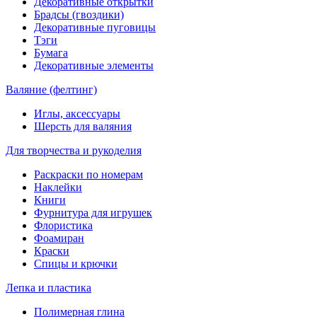
Декоративные открытки
Брадсы (гвоздики)
Декоративные пуговицы
Тэги
Бумага
Декоративные элементы
Валяние (фелтинг)
Иглы, аксессуары
Шерсть для валяния
Для творчества и рукоделия
Раскраски по номерам
Наклейки
Книги
Фурнитура для игрушек
Флористика
Фоамиран
Краски
Спицы и крючки
Лепка и пластика
Полимерная глина