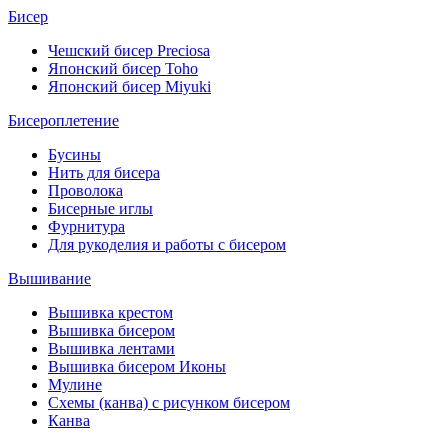
Бисер
Чешский бисер Preciosa
Японский бисер Toho
Японский бисер Miyuki
Бисероплетение
Бусины
Нить для бисера
Проволока
Бисерные иглы
Фурнитура
Для рукоделия и работы с бисером
Вышивание
Вышивка крестом
Вышивка бисером
Вышивка лентами
Вышивка бисером Иконы
Мулине
Схемы (канва) с рисунком бисером
Канва