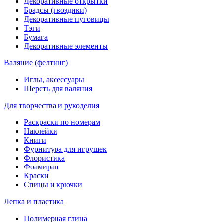
Декоративные открытки
Брадсы (гвоздики)
Декоративные пуговицы
Тэги
Бумага
Декоративные элементы
Валяние (фелтинг)
Иглы, аксессуары
Шерсть для валяния
Для творчества и рукоделия
Раскраски по номерам
Наклейки
Книги
Фурнитура для игрушек
Флористика
Фоамиран
Краски
Спицы и крючки
Лепка и пластика
Полимерная глина