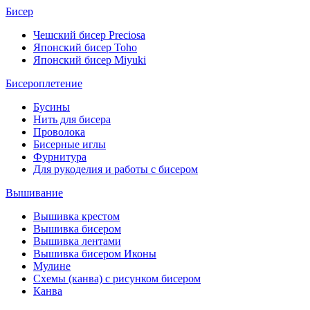
Бисер
Чешский бисер Preciosa
Японский бисер Toho
Японский бисер Miyuki
Бисероплетение
Бусины
Нить для бисера
Проволока
Бисерные иглы
Фурнитура
Для рукоделия и работы с бисером
Вышивание
Вышивка крестом
Вышивка бисером
Вышивка лентами
Вышивка бисером Иконы
Мулине
Схемы (канва) с рисунком бисером
Канва