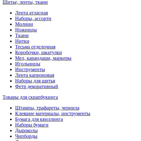
Шитье, ленты, ткани
Лента атласная
Наборы, ассорти
Молнии
Ножницы
Ткани
Нитки
Тесьма отделочная
Коробочки, шкатулки
Мел, карандаши, маркеры
Игольницы
Инструменты
Лента капроновая
Наборы для шитья
Фетр декоративный
Товары для скрапбукинга
Штампы, трафареты, чернила
Клеящие материалы, инструменты
Бумага для квиллинга
Наборы бумаги
Дыроколы
Чипборды