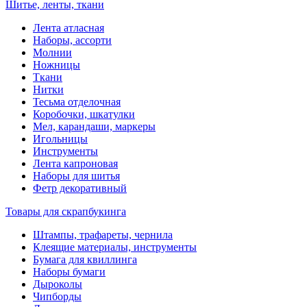
Шитье, ленты, ткани
Лента атласная
Наборы, ассорти
Молнии
Ножницы
Ткани
Нитки
Тесьма отделочная
Коробочки, шкатулки
Мел, карандаши, маркеры
Игольницы
Инструменты
Лента капроновая
Наборы для шитья
Фетр декоративный
Товары для скрапбукинга
Штампы, трафареты, чернила
Клеящие материалы, инструменты
Бумага для квиллинга
Наборы бумаги
Дыроколы
Чипборды