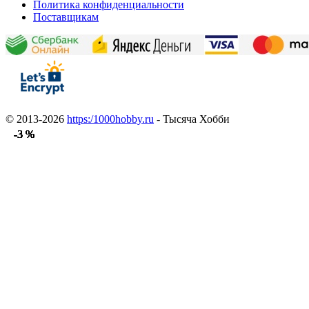
Политика конфиденциальности
Поставщикам
© 2013-2026
https:/1000hobby.ru
- Тысяча Хобби
-3 %
-3 %
-3 %
-3 %
-3 %
-3 %
-3 %
-3 %
-3 %
-3 %
-3 %
-3 %