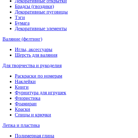
Декоративные открытки
Брадсы (гвоздики)
Декоративные пуговицы
Тэги
Бумага
Декоративные элементы
Валяние (фелтинг)
Иглы, аксессуары
Шерсть для валяния
Для творчества и рукоделия
Раскраски по номерам
Наклейки
Книги
Фурнитура для игрушек
Флористика
Фоамиран
Краски
Спицы и крючки
Лепка и пластика
Полимерная глина