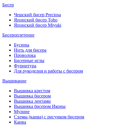
Бисер
Чешский бисер Preciosa
Японский бисер Toho
Японский бисер Miyuki
Бисероплетение
Бусины
Нить для бисера
Проволока
Бисерные иглы
Фурнитура
Для рукоделия и работы с бисером
Вышивание
Вышивка крестом
Вышивка бисером
Вышивка лентами
Вышивка бисером Иконы
Мулине
Схемы (канва) с рисунком бисером
Канва