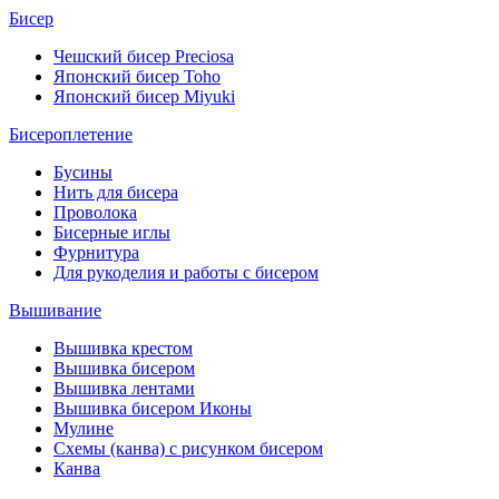
Бисер
Чешский бисер Preciosa
Японский бисер Toho
Японский бисер Miyuki
Бисероплетение
Бусины
Нить для бисера
Проволока
Бисерные иглы
Фурнитура
Для рукоделия и работы с бисером
Вышивание
Вышивка крестом
Вышивка бисером
Вышивка лентами
Вышивка бисером Иконы
Мулине
Схемы (канва) с рисунком бисером
Канва