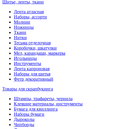
Шитье, ленты, ткани
Лента атласная
Наборы, ассорти
Молнии
Ножницы
Ткани
Нитки
Тесьма отделочная
Коробочки, шкатулки
Мел, карандаши, маркеры
Игольницы
Инструменты
Лента капроновая
Наборы для шитья
Фетр декоративный
Товары для скрапбукинга
Штампы, трафареты, чернила
Клеящие материалы, инструменты
Бумага для квиллинга
Наборы бумаги
Дыроколы
Чипборды