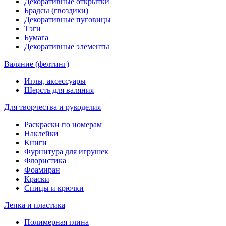
Декоративные открытки
Брадсы (гвоздики)
Декоративные пуговицы
Тэги
Бумага
Декоративные элементы
Валяние (фелтинг)
Иглы, аксессуары
Шерсть для валяния
Для творчества и рукоделия
Раскраски по номерам
Наклейки
Книги
Фурнитура для игрушек
Флористика
Фоамиран
Краски
Спицы и крючки
Лепка и пластика
Полимерная глина