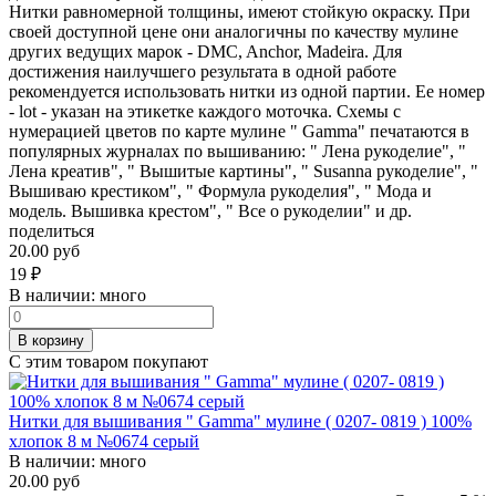
Нитки равномерной толщины, имеют стойкую окраску. При
своей доступной цене они аналогичны по качеству мулине
других ведущих марок - DMC, Anchor, Madeira. Для
достижения наилучшего результата в одной работе
рекомендуется использовать нитки из одной партии. Ее номер
- lot - указан на этикетке каждого моточка. Схемы с
нумерацией цветов по карте мулине " Gamma" печатаются в
популярных журналах по вышиванию: " Лена рукоделие", "
Лена креатив", " Вышитые картины", " Susanna рукоделие", "
Вышиваю крестиком", " Формула рукоделия", " Мода и
модель. Вышивка крестом", " Все о рукоделии" и др.
поделиться
20.00 руб
19
₽
В наличии:
много
В корзину
С этим товаром покупают
Нитки для вышивания " Gamma" мулине ( 0207- 0819 ) 100%
хлопок 8 м №0674 серый
В наличии:
много
20.00 руб