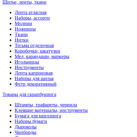
Шитье, ленты, ткани
Лента атласная
Наборы, ассорти
Молнии
Ножницы
Ткани
Нитки
Тесьма отделочная
Коробочки, шкатулки
Мел, карандаши, маркеры
Игольницы
Инструменты
Лента капроновая
Наборы для шитья
Фетр декоративный
Товары для скрапбукинга
Штампы, трафареты, чернила
Клеящие материалы, инструменты
Бумага для квиллинга
Наборы бумаги
Дыроколы
Чипборды