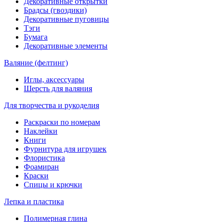
Декоративные открытки
Брадсы (гвоздики)
Декоративные пуговицы
Тэги
Бумага
Декоративные элементы
Валяние (фелтинг)
Иглы, аксессуары
Шерсть для валяния
Для творчества и рукоделия
Раскраски по номерам
Наклейки
Книги
Фурнитура для игрушек
Флористика
Фоамиран
Краски
Спицы и крючки
Лепка и пластика
Полимерная глина