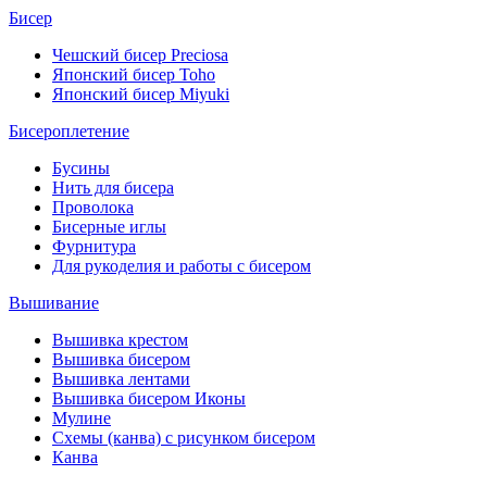
Бисер
Чешский бисер Preciosa
Японский бисер Toho
Японский бисер Miyuki
Бисероплетение
Бусины
Нить для бисера
Проволока
Бисерные иглы
Фурнитура
Для рукоделия и работы с бисером
Вышивание
Вышивка крестом
Вышивка бисером
Вышивка лентами
Вышивка бисером Иконы
Мулине
Схемы (канва) с рисунком бисером
Канва