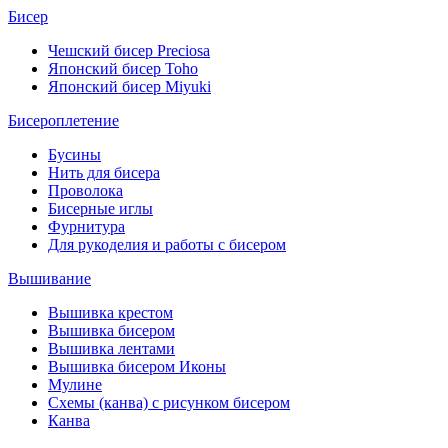
Бисер
Чешский бисер Preciosa
Японский бисер Toho
Японский бисер Miyuki
Бисероплетение
Бусины
Нить для бисера
Проволока
Бисерные иглы
Фурнитура
Для рукоделия и работы с бисером
Вышивание
Вышивка крестом
Вышивка бисером
Вышивка лентами
Вышивка бисером Иконы
Мулине
Схемы (канва) с рисунком бисером
Канва