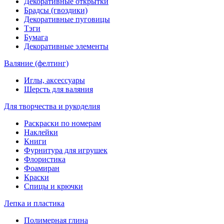
Декоративные открытки
Брадсы (гвоздики)
Декоративные пуговицы
Тэги
Бумага
Декоративные элементы
Валяние (фелтинг)
Иглы, аксессуары
Шерсть для валяния
Для творчества и рукоделия
Раскраски по номерам
Наклейки
Книги
Фурнитура для игрушек
Флористика
Фоамиран
Краски
Спицы и крючки
Лепка и пластика
Полимерная глина