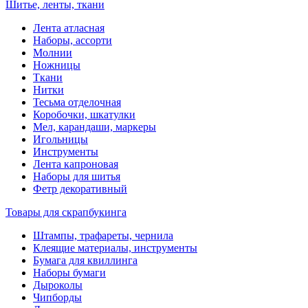
Шитье, ленты, ткани
Лента атласная
Наборы, ассорти
Молнии
Ножницы
Ткани
Нитки
Тесьма отделочная
Коробочки, шкатулки
Мел, карандаши, маркеры
Игольницы
Инструменты
Лента капроновая
Наборы для шитья
Фетр декоративный
Товары для скрапбукинга
Штампы, трафареты, чернила
Клеящие материалы, инструменты
Бумага для квиллинга
Наборы бумаги
Дыроколы
Чипборды