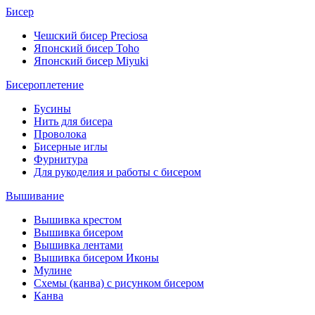
Бисер
Чешский бисер Preciosa
Японский бисер Toho
Японский бисер Miyuki
Бисероплетение
Бусины
Нить для бисера
Проволока
Бисерные иглы
Фурнитура
Для рукоделия и работы с бисером
Вышивание
Вышивка крестом
Вышивка бисером
Вышивка лентами
Вышивка бисером Иконы
Мулине
Схемы (канва) с рисунком бисером
Канва