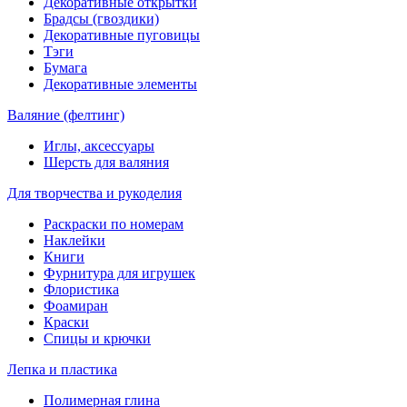
Декоративные открытки
Брадсы (гвоздики)
Декоративные пуговицы
Тэги
Бумага
Декоративные элементы
Валяние (фелтинг)
Иглы, аксессуары
Шерсть для валяния
Для творчества и рукоделия
Раскраски по номерам
Наклейки
Книги
Фурнитура для игрушек
Флористика
Фоамиран
Краски
Спицы и крючки
Лепка и пластика
Полимерная глина