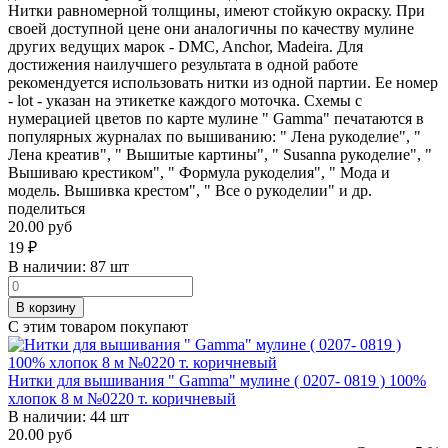
Нитки равномерной толщины, имеют стойкую окраску. При
своей доступной цене они аналогичны по качеству мулине
других ведущих марок - DMC, Anchor, Madeira. Для
достижения наилучшего результата в одной работе
рекомендуется использовать нитки из одной партии. Ее номер
- lot - указан на этикетке каждого моточка. Схемы с
нумерацией цветов по карте мулине " Gamma" печатаются в
популярных журналах по вышиванию: " Лена рукоделие", "
Лена креатив", " Вышитые картины", " Susanna рукоделие", "
Вышиваю крестиком", " Формула рукоделия", " Мода и
модель. Вышивка крестом", " Все о рукоделии" и др.
поделиться
20.00 руб
19
₽
В наличии:
87 шт
В корзину
С этим товаром покупают
Нитки для вышивания " Gamma" мулине ( 0207- 0819 ) 100%
хлопок 8 м №0220 т. коричневый
В наличии:
44 шт
20.00 руб