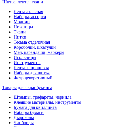
Шитье, ленты, ткани
Лента атласная
Наборы, ассорти
Молнии
Ножницы
Ткани
Нитки
Тесьма отделочная
Коробочки, шкатулки
Мел, карандаши, маркеры
Игольницы
Инструменты
Лента капроновая
Наборы для шитья
Фетр декоративный
Товары для скрапбукинга
Штампы, трафареты, чернила
Клеящие материалы, инструменты
Бумага для квиллинга
Наборы бумаги
Дыроколы
Чипборды