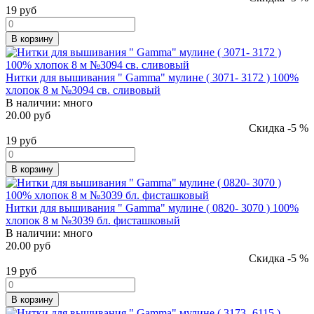
19
руб
В корзину
Нитки для вышивания " Gamma" мулине ( 3071- 3172 ) 100%
хлопок 8 м №3094 св. сливовый
В наличии:
много
20.00 руб
Скидка -5 %
19
руб
В корзину
Нитки для вышивания " Gamma" мулине ( 0820- 3070 ) 100%
хлопок 8 м №3039 бл. фисташковый
В наличии:
много
20.00 руб
Скидка -5 %
19
руб
В корзину