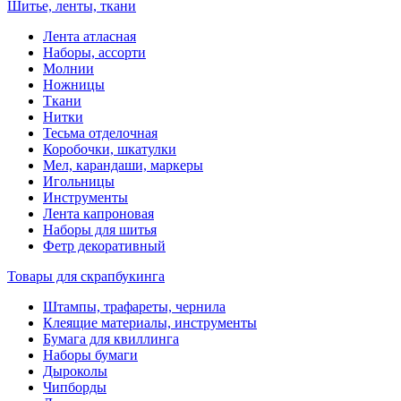
Шитье, ленты, ткани
Лента атласная
Наборы, ассорти
Молнии
Ножницы
Ткани
Нитки
Тесьма отделочная
Коробочки, шкатулки
Мел, карандаши, маркеры
Игольницы
Инструменты
Лента капроновая
Наборы для шитья
Фетр декоративный
Товары для скрапбукинга
Штампы, трафареты, чернила
Клеящие материалы, инструменты
Бумага для квиллинга
Наборы бумаги
Дыроколы
Чипборды