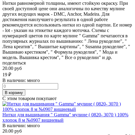
Нитки равномерной толщины, имеют стойкую окраску. При
своей доступной цене они аналогичны по качеству мулине
других ведущих марок - DMC, Anchor, Madeira. Для
достижения наилучшего результата в одной работе
рекомендуется использовать нитки из одной партии. Ее номер
- lot - указан на этикетке каждого моточка. Схемы с
нумерацией цветов по карте мулине " Gamma" печатаются в
популярных журналах по вышиванию: " Лена рукоделие", "
Лена креатив", " Вышитые картины", " Susanna рукоделие", "
Вышиваю крестиком", " Формула рукоделия", " Мода и
модель. Вышивка крестом", " Все о рукоделии" и др.
поделиться
20.00 руб
19
₽
В наличии:
много
В корзину
С этим товаром покупают
Нитки для вышивания " Gamma" мулине ( 0820- 3070 ) 100%
хлопок 8 м №0907 вишневый
В наличии:
много
20.00 руб