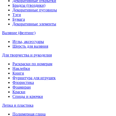
Декоративные открытки
Брадсы (гвоздики)
Декоративные пуговицы
Тэги
Бумага
Декоративные элементы
Валяние (фелтинг)
Иглы, аксессуары
Шерсть для валяния
Для творчества и рукоделия
Раскраски по номерам
Наклейки
Книги
Фурнитура для игрушек
Флористика
Фоамиран
Краски
Спицы и крючки
Лепка и пластика
Полимерная глина