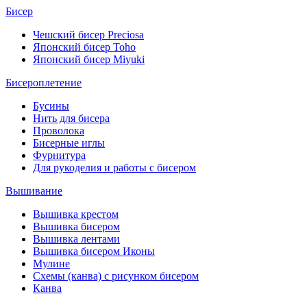
Бисер
Чешский бисер Preciosa
Японский бисер Toho
Японский бисер Miyuki
Бисероплетение
Бусины
Нить для бисера
Проволока
Бисерные иглы
Фурнитура
Для рукоделия и работы с бисером
Вышивание
Вышивка крестом
Вышивка бисером
Вышивка лентами
Вышивка бисером Иконы
Мулине
Схемы (канва) с рисунком бисером
Канва