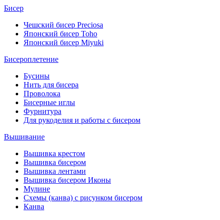
Бисер
Чешский бисер Preciosa
Японский бисер Toho
Японский бисер Miyuki
Бисероплетение
Бусины
Нить для бисера
Проволока
Бисерные иглы
Фурнитура
Для рукоделия и работы с бисером
Вышивание
Вышивка крестом
Вышивка бисером
Вышивка лентами
Вышивка бисером Иконы
Мулине
Схемы (канва) с рисунком бисером
Канва