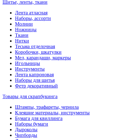
Шитье, ленты, ткани
Лента атласная
Наборы, ассорти
Молнии
Ножницы
Ткани
Нитки
Тесьма отделочная
Коробочки, шкатулки
Мел, карандаши, маркеры
Игольницы
Инструменты
Лента капроновая
Наборы для шитья
Фетр декоративный
Товары для скрапбукинга
Штампы, трафареты, чернила
Клеящие материалы, инструменты
Бумага для квиллинга
Наборы бумаги
Дыроколы
Чипборды