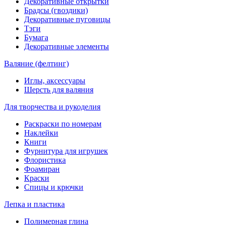
Декоративные открытки
Брадсы (гвоздики)
Декоративные пуговицы
Тэги
Бумага
Декоративные элементы
Валяние (фелтинг)
Иглы, аксессуары
Шерсть для валяния
Для творчества и рукоделия
Раскраски по номерам
Наклейки
Книги
Фурнитура для игрушек
Флористика
Фоамиран
Краски
Спицы и крючки
Лепка и пластика
Полимерная глина