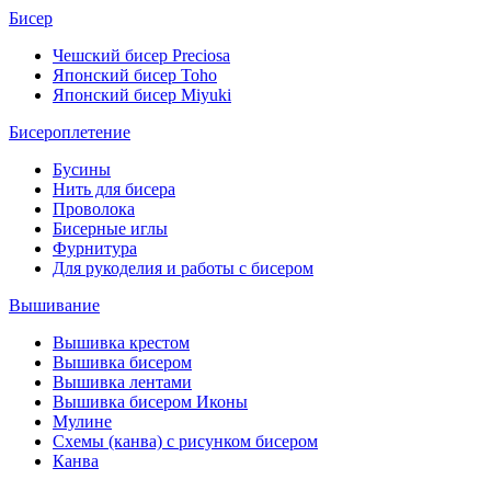
Бисер
Чешский бисер Preciosa
Японский бисер Toho
Японский бисер Miyuki
Бисероплетение
Бусины
Нить для бисера
Проволока
Бисерные иглы
Фурнитура
Для рукоделия и работы с бисером
Вышивание
Вышивка крестом
Вышивка бисером
Вышивка лентами
Вышивка бисером Иконы
Мулине
Схемы (канва) с рисунком бисером
Канва