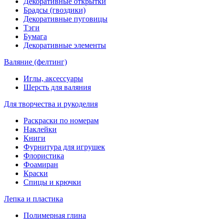
Декоративные открытки
Брадсы (гвоздики)
Декоративные пуговицы
Тэги
Бумага
Декоративные элементы
Валяние (фелтинг)
Иглы, аксессуары
Шерсть для валяния
Для творчества и рукоделия
Раскраски по номерам
Наклейки
Книги
Фурнитура для игрушек
Флористика
Фоамиран
Краски
Спицы и крючки
Лепка и пластика
Полимерная глина