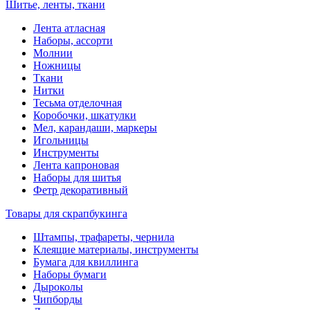
Шитье, ленты, ткани
Лента атласная
Наборы, ассорти
Молнии
Ножницы
Ткани
Нитки
Тесьма отделочная
Коробочки, шкатулки
Мел, карандаши, маркеры
Игольницы
Инструменты
Лента капроновая
Наборы для шитья
Фетр декоративный
Товары для скрапбукинга
Штампы, трафареты, чернила
Клеящие материалы, инструменты
Бумага для квиллинга
Наборы бумаги
Дыроколы
Чипборды