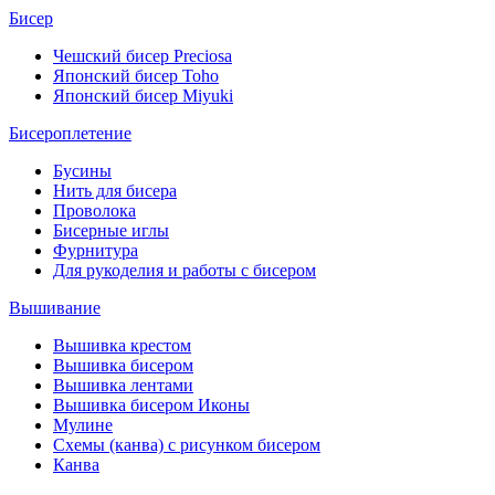
Бисер
Чешский бисер Preciosa
Японский бисер Toho
Японский бисер Miyuki
Бисероплетение
Бусины
Нить для бисера
Проволока
Бисерные иглы
Фурнитура
Для рукоделия и работы с бисером
Вышивание
Вышивка крестом
Вышивка бисером
Вышивка лентами
Вышивка бисером Иконы
Мулине
Схемы (канва) с рисунком бисером
Канва