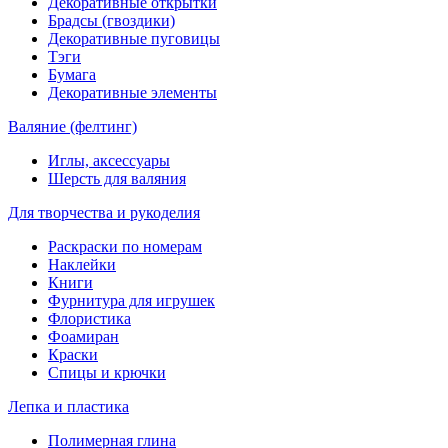
Декоративные открытки
Брадсы (гвоздики)
Декоративные пуговицы
Тэги
Бумага
Декоративные элементы
Валяние (фелтинг)
Иглы, аксессуары
Шерсть для валяния
Для творчества и рукоделия
Раскраски по номерам
Наклейки
Книги
Фурнитура для игрушек
Флористика
Фоамиран
Краски
Спицы и крючки
Лепка и пластика
Полимерная глина