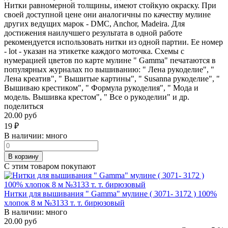
Нитки равномерной толщины, имеют стойкую окраску. При
своей доступной цене они аналогичны по качеству мулине
других ведущих марок - DMC, Anchor, Madeira. Для
достижения наилучшего результата в одной работе
рекомендуется использовать нитки из одной партии. Ее номер
- lot - указан на этикетке каждого моточка. Схемы с
нумерацией цветов по карте мулине " Gamma" печатаются в
популярных журналах по вышиванию: " Лена рукоделие", "
Лена креатив", " Вышитые картины", " Susanna рукоделие", "
Вышиваю крестиком", " Формула рукоделия", " Мода и
модель. Вышивка крестом", " Все о рукоделии" и др.
поделиться
20.00 руб
19
₽
В наличии:
много
В корзину
С этим товаром покупают
Нитки для вышивания " Gamma" мулине ( 3071- 3172 ) 100%
хлопок 8 м №3133 т. т. бирюзовый
В наличии:
много
20.00 руб