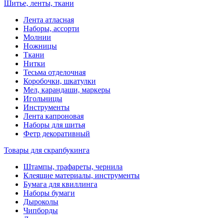
Шитье, ленты, ткани
Лента атласная
Наборы, ассорти
Молнии
Ножницы
Ткани
Нитки
Тесьма отделочная
Коробочки, шкатулки
Мел, карандаши, маркеры
Игольницы
Инструменты
Лента капроновая
Наборы для шитья
Фетр декоративный
Товары для скрапбукинга
Штампы, трафареты, чернила
Клеящие материалы, инструменты
Бумага для квиллинга
Наборы бумаги
Дыроколы
Чипборды