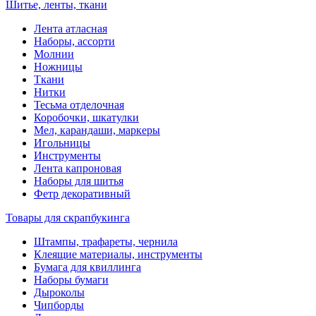
Шитье, ленты, ткани
Лента атласная
Наборы, ассорти
Молнии
Ножницы
Ткани
Нитки
Тесьма отделочная
Коробочки, шкатулки
Мел, карандаши, маркеры
Игольницы
Инструменты
Лента капроновая
Наборы для шитья
Фетр декоративный
Товары для скрапбукинга
Штампы, трафареты, чернила
Клеящие материалы, инструменты
Бумага для квиллинга
Наборы бумаги
Дыроколы
Чипборды