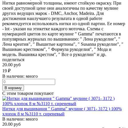
Нитки равномерной толщины, имеют стойкую окраску. При
своей доступной цене они аналогичны по качеству мулине
других ведущих марок - DMC, Anchor, Madeira. Для
достижения наилучшего результата в одной работе
рекомендуется использовать нитки из одной партии. Ее номер
- lot - указан на этикетке каждого моточка. Схемы с
нумерацией цветов по карте мулине " Gamma" печатаются в
популярных журналах по вышиванию: " Лена рукоделие", "
Лена креатив", " Вышитые картины", " Susanna рукоделие", "
Вышиваю крестиком", " Формула рукоделия", " Мода и
модель. Вышивка крестом", " Все о рукоделии" и др.
поделиться
20.00 руб
19
₽
В наличии:
много
В корзину
С этим товаром покупают
Нитки для вышивания " Gamma" мулине ( 3071- 3172 ) 100%
хлопок 8 м №3110 т. сиреневый
В наличии:
много
20.00 руб