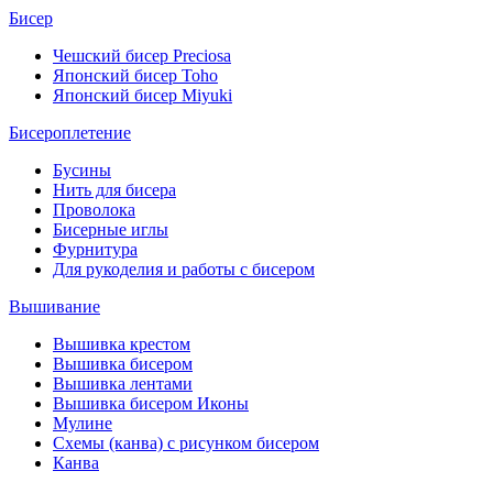
Бисер
Чешский бисер Preciosa
Японский бисер Toho
Японский бисер Miyuki
Бисероплетение
Бусины
Нить для бисера
Проволока
Бисерные иглы
Фурнитура
Для рукоделия и работы с бисером
Вышивание
Вышивка крестом
Вышивка бисером
Вышивка лентами
Вышивка бисером Иконы
Мулине
Схемы (канва) с рисунком бисером
Канва