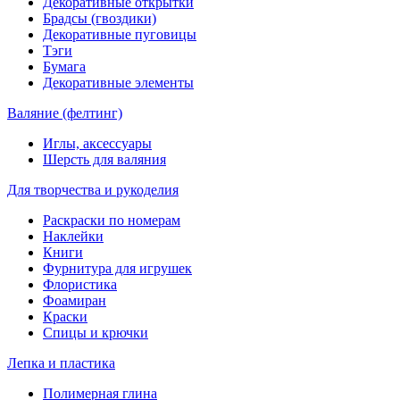
Декоративные открытки
Брадсы (гвоздики)
Декоративные пуговицы
Тэги
Бумага
Декоративные элементы
Валяние (фелтинг)
Иглы, аксессуары
Шерсть для валяния
Для творчества и рукоделия
Раскраски по номерам
Наклейки
Книги
Фурнитура для игрушек
Флористика
Фоамиран
Краски
Спицы и крючки
Лепка и пластика
Полимерная глина