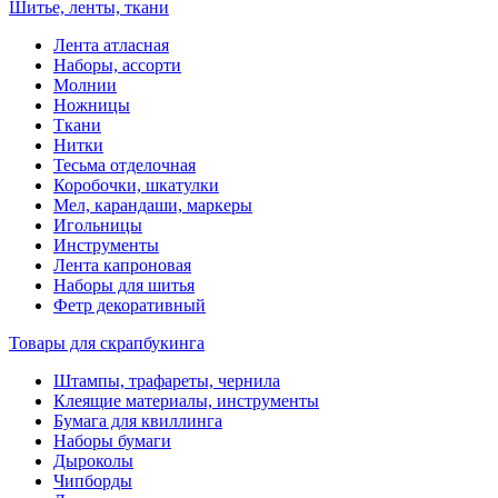
Шитье, ленты, ткани
Лента атласная
Наборы, ассорти
Молнии
Ножницы
Ткани
Нитки
Тесьма отделочная
Коробочки, шкатулки
Мел, карандаши, маркеры
Игольницы
Инструменты
Лента капроновая
Наборы для шитья
Фетр декоративный
Товары для скрапбукинга
Штампы, трафареты, чернила
Клеящие материалы, инструменты
Бумага для квиллинга
Наборы бумаги
Дыроколы
Чипборды