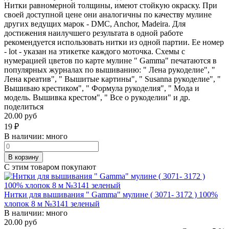
Нитки равномерной толщины, имеют стойкую окраску. При
своей доступной цене они аналогичны по качеству мулине
других ведущих марок - DMC, Anchor, Madeira. Для
достижения наилучшего результата в одной работе
рекомендуется использовать нитки из одной партии. Ее номер
- lot - указан на этикетке каждого моточка. Схемы с
нумерацией цветов по карте мулине " Gamma" печатаются в
популярных журналах по вышиванию: " Лена рукоделие", "
Лена креатив", " Вышитые картины", " Susanna рукоделие", "
Вышиваю крестиком", " Формула рукоделия", " Мода и
модель. Вышивка крестом", " Все о рукоделии" и др.
поделиться
20.00 руб
19
₽
В наличии:
много
В корзину
С этим товаром покупают
Нитки для вышивания " Gamma" мулине ( 3071- 3172 ) 100%
хлопок 8 м №3141 зеленый
В наличии:
много
20.00 руб