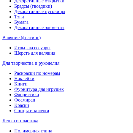
Декоративные открытки
Брадсы (гвоздики)
Декоративные пуговицы
Тэги
Бумага
Декоративные элементы
Валяние (фелтинг)
Иглы, аксессуары
Шерсть для валяния
Для творчества и рукоделия
Раскраски по номерам
Наклейки
Книги
Фурнитура для игрушек
Флористика
Фоамиран
Краски
Спицы и крючки
Лепка и пластика
Полимерная глина