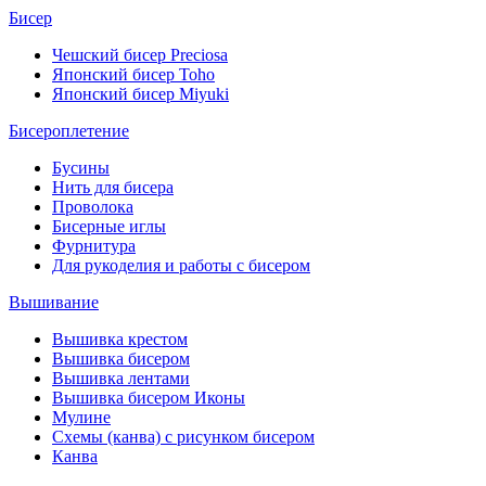
Бисер
Чешский бисер Preciosa
Японский бисер Toho
Японский бисер Miyuki
Бисероплетение
Бусины
Нить для бисера
Проволока
Бисерные иглы
Фурнитура
Для рукоделия и работы с бисером
Вышивание
Вышивка крестом
Вышивка бисером
Вышивка лентами
Вышивка бисером Иконы
Мулине
Схемы (канва) с рисунком бисером
Канва