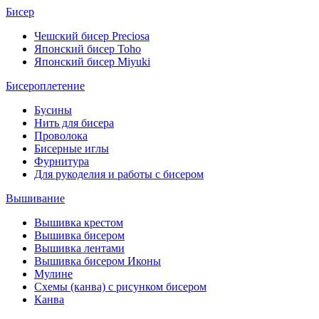
Бисер
Чешский бисер Preciosa
Японский бисер Toho
Японский бисер Miyuki
Бисероплетение
Бусины
Нить для бисера
Проволока
Бисерные иглы
Фурнитура
Для рукоделия и работы с бисером
Вышивание
Вышивка крестом
Вышивка бисером
Вышивка лентами
Вышивка бисером Иконы
Мулине
Схемы (канва) с рисунком бисером
Канва