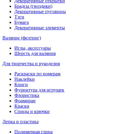
Декоративные открытки
Брадсы (гвоздики)
Декоративные пуговицы
Тэги
Бумага
Декоративные элементы
Валяние (фелтинг)
Иглы, аксессуары
Шерсть для валяния
Для творчества и рукоделия
Раскраски по номерам
Наклейки
Книги
Фурнитура для игрушек
Флористика
Фоамиран
Краски
Спицы и крючки
Лепка и пластика
Полимерная глина