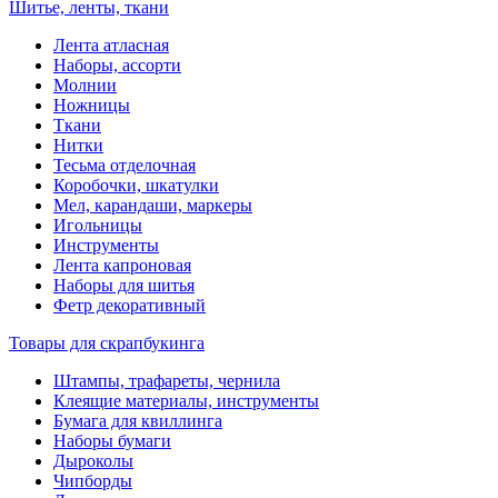
Шитье, ленты, ткани
Лента атласная
Наборы, ассорти
Молнии
Ножницы
Ткани
Нитки
Тесьма отделочная
Коробочки, шкатулки
Мел, карандаши, маркеры
Игольницы
Инструменты
Лента капроновая
Наборы для шитья
Фетр декоративный
Товары для скрапбукинга
Штампы, трафареты, чернила
Клеящие материалы, инструменты
Бумага для квиллинга
Наборы бумаги
Дыроколы
Чипборды